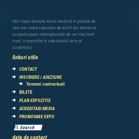
F&H Expo
dorește să se mențină în poziția de
cea
mai mar
e
expozi
ț
i
e
de profil din Rom
â
nia
,
cu participare interna
ț
ional
ă
de cel mai
î
nalt
nivel, o expozi
ț
ie
î
n adev
ă
ratul sens al
cuv
â
ntului.
linkuri utile
CONTACT
INSCRIERE / ADEZIUNE
Termeni contractuali
BILETE
PLAN EXPOZITIE
ACREDITARI MEDIA
PROMOVARE EXPO
date de contact