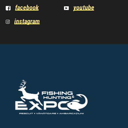
facebook
youtube
instagram