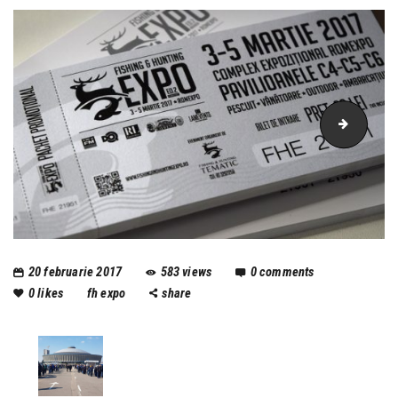
bilete
20 februarie 2017
583
views
0
comments
0
likes
fh expo
share