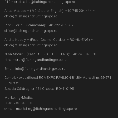
012 – cristi.albu@fishingandhuntingexpo.ro
Anca Matiesc – ( Vânătoare, English): +40 745 204 444 –
office@fishingandhuntingexpo.ro
Pirvu Florin – (Vânătoare): +40 722 936 869 –
office@fishingandhuntingexpo.ro
Anette Kasoly – (Food, Crame, Outdoor – RO-HU-ENG) –
office@fishingandhuntingexpo.ro
Nina Morar – (Pescuit – RO – HU – ENG): +40 743 040 018 –
nina.morar@fishingandhuntingexpo.ro
Email: info@fishingandhuntingexpo.ro
Complex expozitional ROMEXPO,PAVILION B1,Blv.Marasti nr.65-67 |
Bucuresti
Strada Călărașilor 15 | Oradea, RO-410195
Marketing/Media:
0040-743-040-018
e-mail: marketing@fishingandhuntingexpo.ro