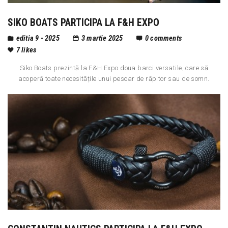
SIKO BOATS PARTICIPA LA F&H EXPO
editia 9 - 2025
3 martie 2025
0
comments
7
likes
Siko Boats prezintă la F&H Expo doua barci versatile, care să
acoperă toate necesitățile unui pescar de răpitor sau de somn.