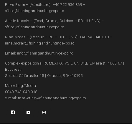
Pirvu Florin – (Vânătoare): +40 722 936 869 –
office@fishingandhuntingexpo.ro
Anette Kasoly – (Food, Crame, Outdoor – RO-HU-ENG) –
office@fishingandhuntingexpo.ro
Nina Morar – (Pescuit – RO – HU – ENG): +40 743 040 018 –
nina.morar@fishingandhuntingexpo.ro
Email: info@fishingandhuntingexpo.ro
Complex expozitional ROMEXPO,PAVILION B1,Blv.Marasti nr.65-67 |
Bucuresti
Strada Călărașilor 15 | Oradea, RO-410195
Marketing/Media:
0040-743-040-018
e-mail: marketing@fishingandhuntingexpo.ro