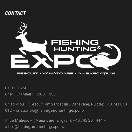
CONTACT
EXPO TEAM
Orar: luni-vineri, 10:00-17:00
Cristi Albu – (Pescuit, Ambarcațiuni, Caravane, Rulote): +40 743 040
012 – cristi.albu@fishingandhuntingexpo.ro
Anca Matiesc – ( Vânătoare, English): +40 745 204 444 –
office@fishingandhuntingexpo.ro