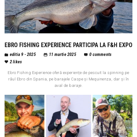
EBRO FISHING EXPERIENCE PARTICIPA LA F&H EXPO
editia 9 - 2025
11 martie 2025
0
comments
2
likes
Ebro Fishing Experience oferă experiențe de pescuit la spinning pe
râul Ebro din Spania, pe barajele Caspe și Mequinenza, dar și în
aval de baraje.