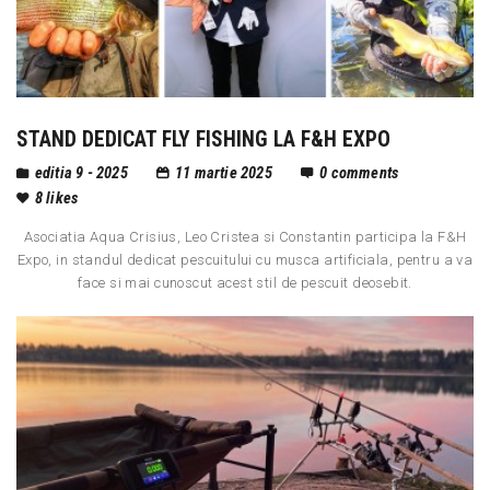
STAND DEDICAT FLY FISHING LA F&H EXPO
editia 9 - 2025
11 martie 2025
0
comments
8
likes
Asociatia Aqua Crisius, Leo Cristea si Constantin participa la F&H
Expo, in standul dedicat pescuitului cu musca artificiala, pentru a va
face si mai cunoscut acest stil de pescuit deosebit.