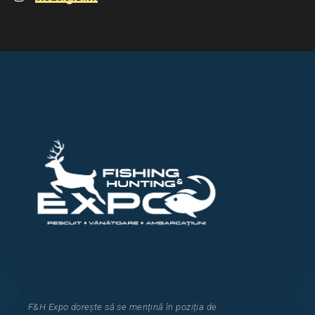
F&H Expo
dorește să se mențină în poziția de