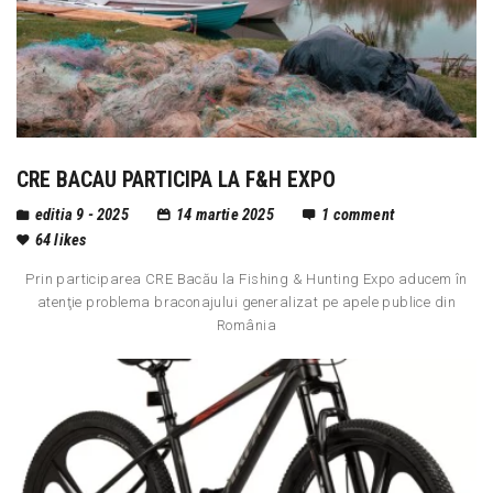
CRE BACAU PARTICIPA LA F&H EXPO
editia 9 - 2025
14 martie 2025
1
comment
64
likes
Prin participarea CRE Bacău la Fishing & Hunting Expo aducem în
atenţie problema braconajului generalizat pe apele publice din
România