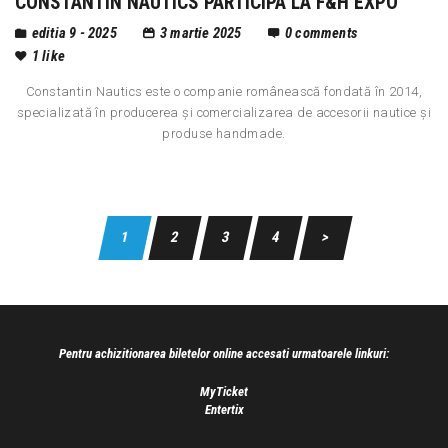
CONSTANTIN NAUTICS PARTICIPA LA F&H EXPO
editia 9 - 2025
3 martie 2025
0
comments
1
like
Constantin Nautics este o companie românească fondată în 2014,
specializată în producerea și comercializarea de accesorii nautice și
produse handmade.
1
2
3
4
>
Pentru achizitionarea biletelor online accesati urmatoarele linkuri:
MyTicket
Entertix