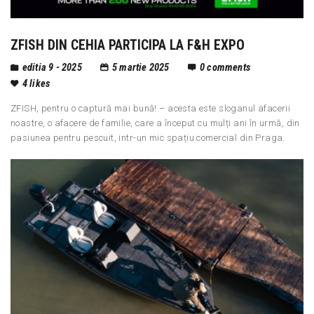
ZFISH DIN CEHIA PARTICIPA LA F&H EXPO
editia 9 - 2025
5 martie 2025
0
comments
4
likes
ZFISH, pentru o captură mai bună! – acesta este sloganul afacerii
noastre, o afacere de familie, care a început cu mulți ani în urmă, din
pasiunea pentru pescuit, intr-un mic spațiu comercial din Praga.