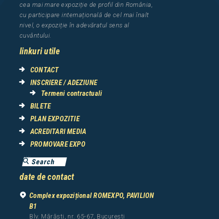
cea
mai mar
e
expozi
ț
i
e
de profil din Rom
â
nia
,
cu participare interna
ț
ional
ă
de cel mai
î
nalt
nivel, o expozi
ț
ie
î
n adev
ă
ratul sens al
cuv
â
ntului.
linkuri utile
CONTACT
INSCRIERE / ADEZIUNE
Termeni contractuali
BILETE
PLAN EXPOZITIE
ACREDITARI MEDIA
PROMOVARE EXPO
date de contact
Complex expozițional ROMEXPO, PAVILION
B1
Blv. Mărăști, nr. 65-67, București