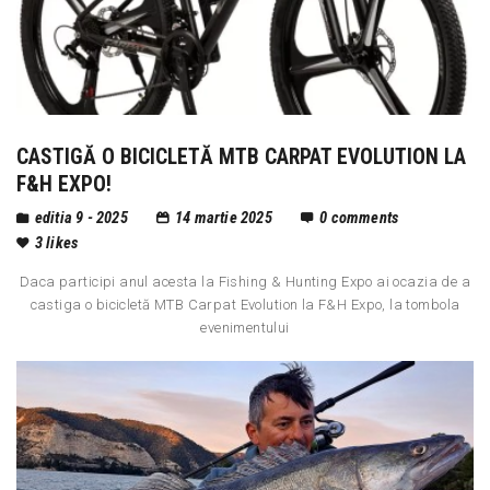
CASTIGĂ O BICICLETĂ MTB CARPAT EVOLUTION LA
F&H EXPO!
editia 9 - 2025
14 martie 2025
0
comments
3
likes
Daca participi anul acesta la Fishing & Hunting Expo ai ocazia de a
castiga o bicicletă MTB Carpat Evolution la F&H Expo, la tombola
evenimentului