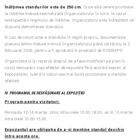
Înălțimea standurilor este de 250 cm.
Orice altă cerere privitoare
la înălțime trebuie semnalizată Organizatorului în scris. În cazul
nerespectării regimului de înălțime, Organizatorul este îndreptățit să
dispună demontarea standului.
În caz de construcție a standului în regim propriu, documentația
planului tehnic trebuie trimisă Organizatorului până cel târziu la 2
februarie 2026, pentru a fi aprobată în prealabil de ROMEXPO.
Organizatorul își rezervă dreptul de a face modificări pe plan în
cazul neocupării suprafețelor de expunere fără acordul expres al
Expozanților, luând în calcul cea mai bună poziționare a clienților
afectați.
IV. PROGRAMUL DE DESFĂȘURARE AL EXPOZIȚIEI
Program pentru vizitatori:
Perioada 12-14 martie, zilnic între orele 10.00-18.00, iar în 15 martie,
între orele 10.00-15.00.
Expozantul are obligația de a-și menține standul deschis
între aceste ore.