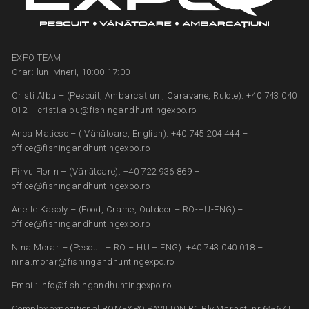
EXPO TEAM
Orar: luni-vineri, 10:00-17:00
Cristi Albu – (Pescuit, Ambarcațiuni, Caravane, Rulote): +40 743 040
012 – cristi.albu@fishingandhuntingexpo.ro
Anca Matiesc – ( Vânătoare, English): +40 745 204 444 –
office@fishingandhuntingexpo.ro
Pirvu Florin – (Vânătoare): +40 722 936 869 –
office@fishingandhuntingexpo.ro
Anette Kasoly – (Food, Crame, Outdoor – RO-HU-ENG) –
office@fishingandhuntingexpo.ro
Nina Morar – (Pescuit – RO – HU – ENG): +40 743 040 018 –
nina.morar@fishingandhuntingexpo.ro
Email: info@fishingandhuntingexpo.ro
Complex expozitional ROMEXPO,PAVILION B1,Blv.Marasti nr.65-67 |