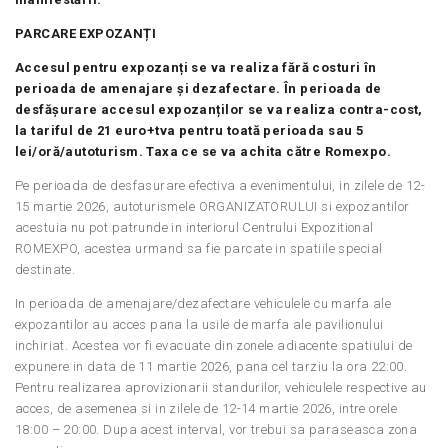
PARCARE EXPOZANȚI
Accesul pentru expozanți se va realiza fără costuri în
perioada de amenajare și dezafectare. În perioada de
desfășurare accesul expozanților se va realiza contra-cost,
la tariful de 21 euro+tva pentru toată perioada sau 5
lei/oră/autoturism. Taxa ce se va achita către Romexpo.
Pe perioada de desfasurare efectiva a evenimentului, in zilele de 12-
15 martie 2026, autoturismele ORGANIZATORULUI si expozantilor
acestuia nu pot patrunde in interiorul Centrului Expozitional
ROMEXPO, acestea urmand sa fie parcate in spatiile special
destinate.
In perioada de amenajare/dezafectare vehiculele cu marfa ale
expozantilor au acces pana la usile de marfa ale pavilionului
inchiriat. Acestea vor fi evacuate din zonele adiacente spatiului de
expunere in data de 11 martie 2026, pana cel tarziu la ora 22:00.
Pentru realizarea aprovizionarii standurilor, vehiculele respective au
acces, de asemenea si in zilele de 12-14 martie 2026, intre orele
18:00 – 20:00. Dupa acest interval, vor trebui sa paraseasca zona