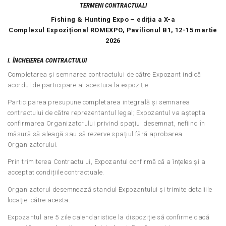
TERMENI CONTRACTUALI
Fishing & Hunting Expo – ediția a X-a
Complexul Expozițional ROMEXPO, Pavilionul B1, 12-15 martie
2026
I. ÎNCHEIEREA CONTRACTULUI
Completarea și semnarea contractului de către Expozant indică
acordul de participare al acestuia la expoziție.
Participarea presupune completarea integrală și semnarea
contractului de către reprezentantul legal; Expozantul va aștepta
confirmarea Organizatorului privind spațiul desemnat, nefiind în
măsură să aleagă sau să rezerve spațiul fără aprobarea
Organizatorului.
Prin trimiterea Contractului, Expozantul confirmă că a înțeles și a
acceptat condițiile contractuale.
Organizatorul desemnează standul Expozantului și trimite detaliile
locației către acesta.
Expozantul are 5 zile calendaristice la dispoziție să confirme dacă