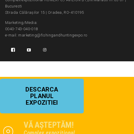
Bucuresti
Strada Călărașilor 15 | Oradea, RO-410195
Marketing/Media:
0040-743-040-018
e-mail: marketing@fishingandhuntingexpo.ro
DESCARCA
PLANUL
EXPOZITIEI
VĂ AȘTEPTĂM!
Complex expozițional