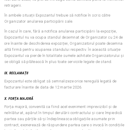
retragerii.
În ambele situații Expozantul trebuie să notifice în scris către
Organizator anularea participării sale.
În cazul în care, fără a notifica anularea participării la expoziție,
Expozantul nu va ocupa standul desemnat de Organizator cu 24 de
ore înainte de deschiderea expoziției, Organizatorul poate desemna
altă firmă pentru ocuparea standului respectiv. În această situație
Expozantul va pierde în totalitate sumele achitate Organizatorului și
se obligă să plătească în plus toate serviciile legate de stand.
IX. RECLAMAȚII
Expozantul este obligat să semnalizeze orice neregulă legată de
facturare înainte de data de 12 martie 2026.
X. FORȚA MAJORĂ
Forța majoră, convenită ca fiind acel eveniment imprevizibil și de
neînlăturat, apărut în timpul derulării contractului și care împiedică
partea sau părțile să-și îndeplineasca obligațiile asumate prin
contract, exonerează de răspundere partea care o invocă în condițiile