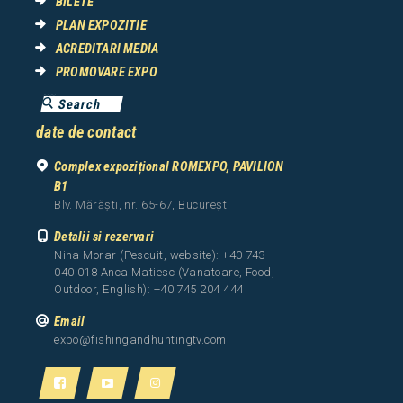
BILETE
PLAN EXPOZITIE
ACREDITARI MEDIA
PROMOVARE EXPO
date de contact
Complex expozițional ROMEXPO, PAVILION
B1
Blv. Mărăști, nr. 65-67, București
Detalii si rezervari
Nina Morar (Pescuit, website): +40 743
040 018 Anca Matiesc (Vanatoare, Food,
Outdoor, English): +40 745 204 444
Email
expo@fishingandhuntingtv.com