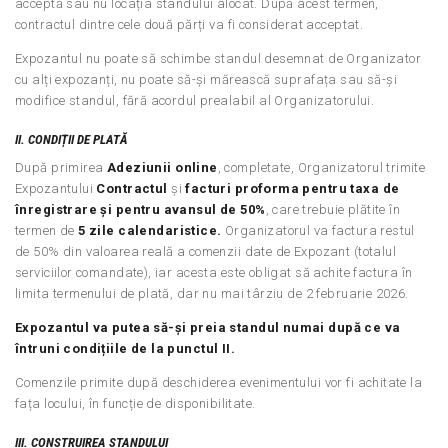
acceptă sau nu locația standului alocat. După acest termen,
contractul dintre cele două părți va fi considerat acceptat.
Expozantul nu poate să schimbe standul desemnat de Organizator
cu alți expozanți, nu poate să-și mărească suprafața sau să-și
modifice standul, fără acordul prealabil al Organizatorului.
II. CONDIȚII DE PLATĂ
După primirea
Adeziunii online
, completate, Organizatorul trimite
Expozantului
Contractul
și
facturi proforma pentru taxa de
înregistrare și pentru avansul de 50%
, care trebuie plătite în
termen de
5 zile calendaristice.
Organizatorul va factura restul
de 50% din valoarea reală a comenzii date de Expozant (totalul
serviciilor comandate), iar acesta este obligat să achite factura în
limita termenului de plată, dar nu mai târziu de 2 februarie 2026.
Expozantul va putea să-și preia standul numai după ce va
întruni condițiile de la punctul II.
Comenzile primite după deschiderea evenimentului vor fi achitate la
fața locului, în funcție de disponibilitate.
III. CONSTRUIREA STANDULUI