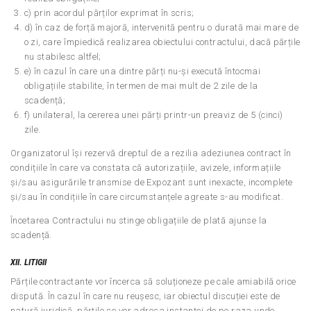
c) prin acordul părților exprimat în scris;
d) în caz de forță majoră, intervenită pentru o durată mai mare de
o zi, care împiedică realizarea obiectului contractului, dacă părțile
nu stabilesc altfel;
e) în cazul în care una dintre părți nu-și execută întocmai
obligațiile stabilite, în termen de mai mult de 2 zile de la
scadență;
f) unilateral, la cererea unei părți printr-un preaviz de 5 (cinci)
zile.
Organizatorul își rezervă dreptul de a rezilia adeziunea contract în
condițiile în care va constata că autorizațiile, avizele, informațiile
și/sau asigurările transmise de Expozant sunt inexacte, incomplete
și/sau în condițiile în care circumstanțele agreate s-au modificat.
Încetarea Contractului nu stinge obligațiile de plată ajunse la
scadență.
XII. LITIGII
Părțile contractante vor încerca să soluționeze pe cale amiabilă orice
dispută. În cazul în care nu reușesc, iar obiectul discuției este de
natură juridică, părțile se vor adresa instanței de pe raza unde