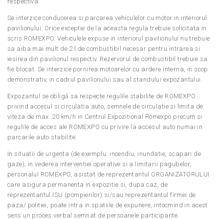
respectiva.
Se interzice conducerea si parcarea vehiculelor cu motor in interiorul
pavilionului. Orice exceptie de la aceasta regula trebuie solicitata in
scris ROMEXPO. Vehiculele expuse in interiorul pavilionului nu trebuie
sa aiba mai mult de 2 l de combustibil necesar pentru intrarea si
iesirea din pavilionul respectiv. Rezervorul de combustibil trebuie sa
fie blocat. Se interzice pornirea motoarelor cu ardere interna, in scop
demonstrativ, in cadrul pavilionului sau al standului expozantului.
Expozantul se obligă sa respecte regulile stabilite de ROMEXPO
privind accesul si circulatia auto, semnele de circulatie si limita de
viteza de max. 20 km/h in Centrul Expozitional Romexpo precum si
regulile de acces ale ROMEXPO cu privire la accesul auto numai in
parcarile auto stabilite.
In situatii de urgenta (de exemplu: incendiu, inundatie, scapari de
gaze), in vederea interventiei operative si a limitarii pagubelor,
personalul ROMEXPO, asistat de reprezentantul ORGANIZATORULUI
care asigura permanenta in expozitie si, dupa caz, de
reprezentantul ISU (pompierilor) si/sau reprezentantul firmei de
paza/ politiei, poate intra in spatiile de expunere, intocmind in acest
sens un proces verbal semnat de persoanele participante.