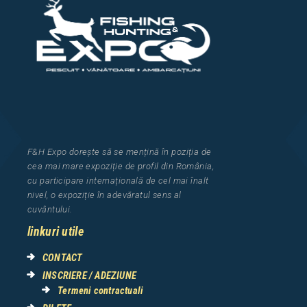
F&H Expo
dorește să se mențină în poziția de
cea
mai mar
e
expozi
ț
i
e
de profil din Rom
â
nia
,
cu participare interna
ț
ional
ă
de cel mai
î
nalt
nivel, o expozi
ț
ie
î
n adev
ă
ratul sens al
cuv
â
ntului.
linkuri utile
CONTACT
INSCRIERE / ADEZIUNE
Termeni contractuali