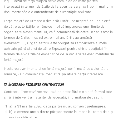
legii. Cazul de forță majoră se va comunica de către partea
interesată în termen de 2 zile de la apariția sa și va fi confirmat prin
documente oficiale autentificate de autoritățile abilitate.
Forța majoră ca urmare a declarării stării de urgență sau de alertă
de către autoritățile române ce implică impunerea unor limite de
organizare a evenimentului, va fi comunicată de către Organizator în
termen de 2 zile. În cazul extrem al anulării sau amânării
evenimentului, Organizatorul este obligat să ramburseze sumele
achitate până atunci de către Expozant pentru chiria spațiului în
termen de 45 de zile calendaristice de la declararea evenimentului de
forță majoră.
Încetarea evenimentului de forță majoră, confirmată de autoritățile
române, va fi comunicată imediat după aflare părții interesate.
XI.
ÎNCETAREA/ REZILIEREA CONTRACTULUI
Contractul încetează/se reziliază de drept fără nicio altă formalitate
și fără intervenția instanței de judecată, în următoarele cazuri:
a) la 31 martie 2026, dacă părțile nu au convenit prelungirea;
b) la cererea uneia dintre părți care este în imposibilitatea de a-și
realiza obligațiile;