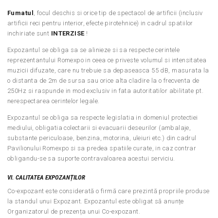
Fumatul
, focul deschis si orice tip de spectacol de artificii (inclusiv
artificii reci pentru interior, efecte pirotehnice) in cadrul spatiilor
inchiriate sunt
INTERZISE
!
Expozantul se obliga sa se alinieze si sa respecte cerintele
reprezentantului Romexpo in ceea ce priveste volumul si intensitatea
muzicii difuzate, care nu trebuie sa depaseasca 55 dB, masurata la
o distanta de 2m de sursa sau orice alta cladire la o frecventa de
250Hz si raspunde in mod exclusiv in fata autoritatilor abilitate pt.
nerespectarea cerintelor legale.
Expozantul se obliga sa respecte legislatia in domeniul protectiei
mediului, obligatia colectarii si evacuarii deseurilor (ambalaje,
substante periculoase, benzina, motorina, uleiuri etc.) din cadrul
Pavilionului Romexpo si sa predea spatiile curate, in caz contrar
obligandu-se sa suporte contravaloarea acestui serviciu.
VI.
CALITATEA EXPOZANȚILOR
Co-expozant este considerată o firmă care prezintă propriile produse
la standul unui Expozant. Expozantul este obligat să anunțe
Organizatorul de prezența unui Co-expozant.