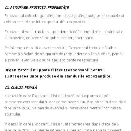
VII. ASIGURARE, PROTECȚIA PROPRIETĂȚII
Expozantul este obligat să-și protejeze și să-și asigure produsele și
echipamentele pe întreaga durată a expoziției.
Expozantul va fi tras la raspundere dacă în timpul participării sale
la expoziție, cauzează pagube unei terțe persoane.
Pe întreaga durată a evenimentului, Expozantul trebuie să aibe
semnată o poliță de asigurare de răspundere civilă valabilă, pentru
a preveni eventuale daune sau accidente neașteptate.
Organizatorul nu poate fi făcut responsabil pentru
sustragerea unor produse din standurile expozanților.
VIII. CLAUZA PENALĂ
În cazul în care Expozantul își anulează participarea după
semnarea contractului și achitarea avansului, dar până în data de 5
februarie 2026, va pierde avansul și rezervarea pentru închirierea
spațiului.
În cazul în care Expozantul își anunță retragerea după data de 5
februarie 2025, va pierde întreaga sumă achitată până la momentul