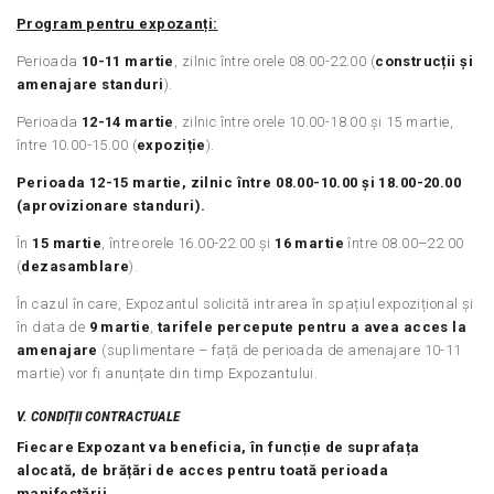
Program pentru expozanți:
Perioada
10-11 martie
, zilnic între orele 08.00-22.00 (
construcții și
amenajare standuri
).
Perioada
12-1
4
martie
, zilnic între orele 10.00-18.00 și 15 martie,
între 10.00-15.00 (
expoziție
).
Perioada 12-15 martie, zilnic între 08.00-10.00 și 18.00-20.00
(aprovizionare standuri).
În
15 martie
, între orele 16.00-22.00 și
16 martie
între 08.00–22.00
(
dezasamblare
).
În cazul în care, Expozantul solicită intrarea în spațiul expozițional și
în data de
9 martie
,
tarifele percepute pentru a avea acces la
amenajare
(suplimentare – față de perioada de amenajare 10-11
martie) vor fi anunțate din timp Expozantului.
V. CONDIȚII CONTRACTUALE
Fiecare Expozant va beneficia, în funcție de suprafața
alocată, de brățări de acces pentru toată perioada
manifestării.