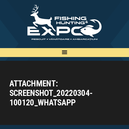
INFO
INSCRIERE
TARIFE
BILETE
PLAN
EXPOZANTI
ATTACHMENT:
EDITII
SCREENSHOT_20220304-
CONTACT
100120_WHATSAPP
EN