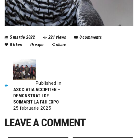
5 martie 2022
221
views
0
comments
0
likes
fh expo
share
Published in
ASOCIATIA ACCIPITER –
DEMONSTRATII DE
SOIMARIT LA F&H EXPO
25 februarie 2025
LEAVE A COMMENT