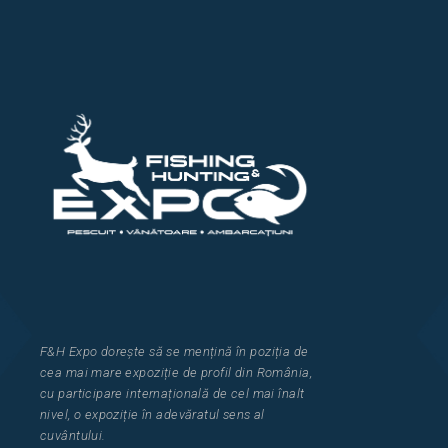
F&H Expo
dorește să se mențină în poziția de
cea
mai mar
e
expozi
ț
i
e
de profil din Rom
â
nia
,
cu participare interna
ț
ional
ă
de cel mai
î
nalt
nivel, o expozi
ț
ie
î
n adev
ă
ratul sens al
cuv
â
ntului.