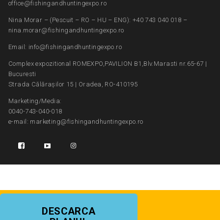
office@fishingandhuntingexpo.ro
Nina Morar – (Pescuit – RO – HU – ENG): +40 743 040 018 –
nina.morar@fishingandhuntingexpo.ro
Email: info@fishingandhuntingexpo.ro
Complex expozitional ROMEXPO,PAVILION B1,Blv.Marasti nr.65-67 |
Bucuresti
Strada Călărașilor 15 | Oradea, RO-410195
Marketing/Media:
0040-743-040-018
e-mail: marketing@fishingandhuntingexpo.ro
DESCARCA