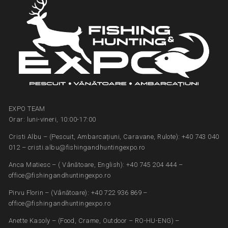
EXPO TEAM
Orar: luni-vineri, 10:00-17:00
Cristi Albu – (Pescuit, Ambarcațiuni, Caravane, Rulote): +40 743 040
012 – cristi.albu@fishingandhuntingexpo.ro
Anca Matiesc – ( Vânătoare, English): +40 745 204 444 –
office@fishingandhuntingexpo.ro
Pirvu Florin – (Vânătoare): +40 722 936 869 –
office@fishingandhuntingexpo.ro
Anette Kasoly – (Food, Crame, Outdoor – RO-HU-ENG) –