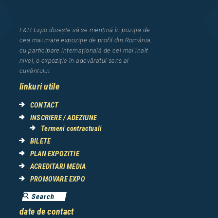
F&H Expo
dorește să se mențină în poziția de
cea
mai mar
e
expozi
ț
i
e
de profil din Rom
â
nia
,
cu participare interna
ț
ional
ă
de cel mai
î
nalt
nivel, o expozi
ț
ie
î
n adev
ă
ratul sens al
cuv
â
ntului.
linkuri utile
CONTACT
INSCRIERE / ADEZIUNE
Termeni contractuali
BILETE
PLAN EXPOZITIE
ACREDITARI MEDIA
PROMOVARE EXPO
date de contact