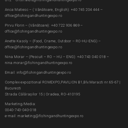
Anca Matiesc – ( Vânătoare, English): +40 745 204 444 –
office@fishingandhuntingexpo.ro
Pirvu Florin – (Vânătoare): +40 722 936 869 –
office@fishingandhuntingexpo.ro
Anette Kasoly – (Food, Crame, Outdoor – RO-HU-ENG) –
office@fishingandhuntingexpo.ro
Nina Morar – (Pescuit – RO – HU – ENG): +40 743 040 018 –
nina.morar@fishingandhuntingexpo.ro
Email: info@fishingandhuntingexpo.ro
Complex expozitional ROMEXPO,PAVILION B1,Blv.Marasti nr.65-67 |
Bucuresti
Strada Călărașilor 15 | Oradea, RO-410195
Marketing/Media:
0040-743-040-018
e-mail: marketing@fishingandhuntingexpo.ro