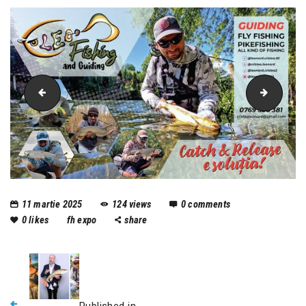
346966091_625288792832301_2079421548261577928_n
constan
11 martie 2025
124
views
0
comments
0
likes
fh expo
share
Published in