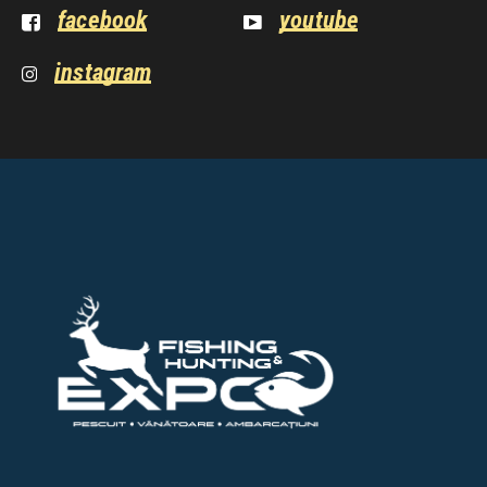
facebook
youtube
instagram