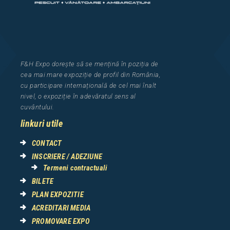
F&H Expo
dorește să se mențină în poziția de
cea
mai mar
e
expozi
ț
i
e
de profil din Rom
â
nia
,
cu participare interna
ț
ional
ă
de cel mai
î
nalt
nivel, o expozi
ț
ie
î
n adev
ă
ratul sens al
cuv
â
ntului.
linkuri utile
CONTACT
INSCRIERE / ADEZIUNE
Termeni contractuali
BILETE
PLAN EXPOZITIE
ACREDITARI MEDIA
PROMOVARE EXPO