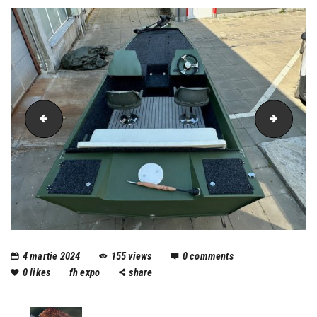
IMG_5487
IMG_55
4 martie 2024
155
views
0
comments
0
likes
fh expo
share