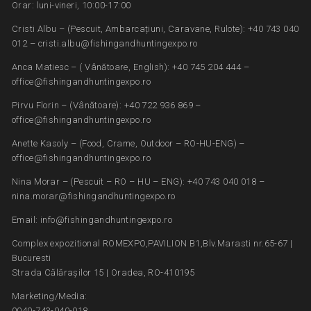
Orar: luni-vineri, 10:00-17:00
Cristi Albu – (Pescuit, Ambarcațiuni, Caravane, Rulote): +40 743 040
012 – cristi.albu@fishingandhuntingexpo.ro
Anca Matiesc – ( Vânătoare, English): +40 745 204 444 –
office@fishingandhuntingexpo.ro
Pirvu Florin – (Vânătoare): +40 722 936 869 –
office@fishingandhuntingexpo.ro
Anette Kasoly – (Food, Crame, Outdoor – RO-HU-ENG) –
office@fishingandhuntingexpo.ro
Nina Morar – (Pescuit – RO – HU – ENG): +40 743 040 018 –
nina.morar@fishingandhuntingexpo.ro
Email: info@fishingandhuntingexpo.ro
Complex expozitional ROMEXPO,PAVILION B1,Blv.Marasti nr.65-67 |
Bucuresti
Strada Călărașilor 15 | Oradea, RO-410195
Marketing/Media:
0040-743-040-018