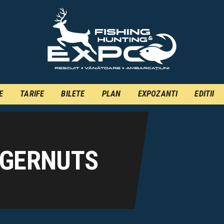
INFO
INSCRIERE
TARIFE
BILETE
E
TARIFE
BILETE
PLAN
EXPOZANTI
EDITII
PLAN
EXPOZANTI
EDITII
IGERNUTS
CONTACT
EN