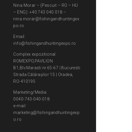
Nina Morar – (Pescuit – RO – HU
– ENG): +40 743 040 018 –
nina.morar@fishingandhuntingex
po.ro
Email:
info@fishingandhuntingexpo.ro
Complex expozitional
ROMEXPO,PAVILION
B1,Blv.Marasti nr.65-67 | Bucuresti
Strada Călărașilor 15 | Oradea,
RO-410195
Marketing/Media:
0040-743-040-018
e-mail:
marketing@fishingandhuntingexp
o.ro