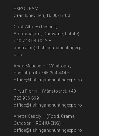
EXPO TEAM
Orar: luni-vineri, 10:00-17:00
Cristi Albu – (Pescuit,
Ambarcațiuni, Caravane, Rulote):
+40 743 040 012 –
cristi.albu@fishingandhuntingexp
o.ro
Anca Matiesc – ( Vânătoare,
English): +40 745 204 444 –
office@fishingandhuntingexpo.ro
Pirvu Florin – (Vânătoare): +40
722 936 869 –
office@fishingandhuntingexpo.ro
Anette Kasoly – (Food, Crame,
Outdoor – RO-HU-ENG) –
office@fishingandhuntingexpo.ro