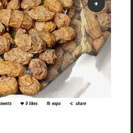
tigernutss
ments
0
likes
fh expo
share