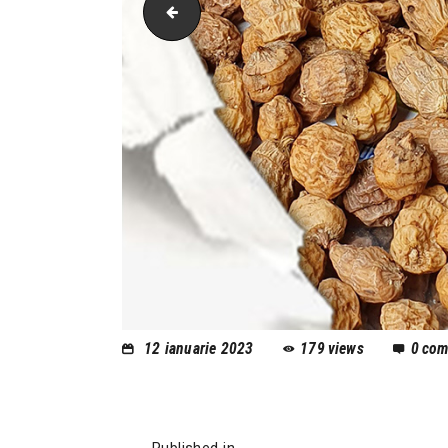
Pelzer Fluorocarbon 100 s
12 ianuarie 2023
179
views
0
com