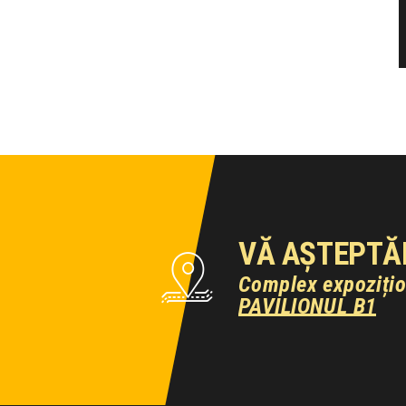
VĂ AȘTEPTĂ
Complex expoziți
PAVILIONUL B1