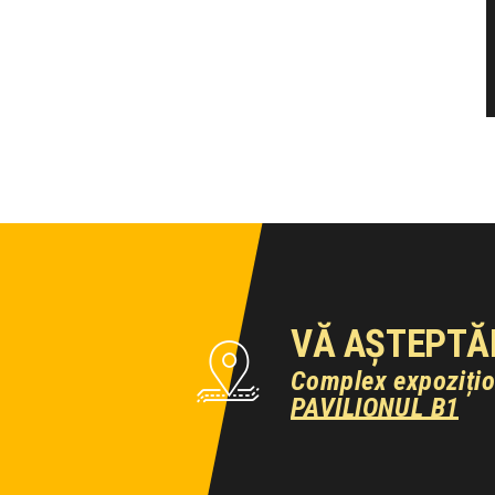
VĂ AȘTEPTĂ
Complex expoziți
PAVILIONUL B1