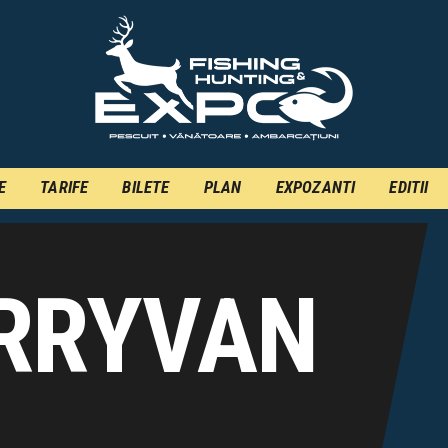
INFO
INSCRIERE
TARIFE
BILETE
E
TARIFE
BILETE
PLAN
EXPOZANTI
EDITII
PLAN
EXPOZANTI
EDITII
ARRYVAN
CONTACT
EN