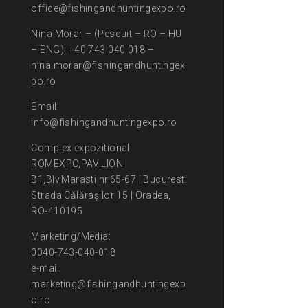
office@fishingandhuntingexpo.ro
Nina Morar – (Pescuit – RO – HU
– ENG): +40 743 040 018 –
nina.morar@fishingandhuntingex
po.ro
Email:
info@fishingandhuntingexpo.ro
Complex expozitional
ROMEXPO,PAVILION
B1,Blv.Marasti nr.65-67 | Bucuresti
Strada Călărașilor 15 | Oradea,
RO-410195
Marketing/Media:
0040-743-040-018
e-mail:
marketing@fishingandhuntingexp
o.ro