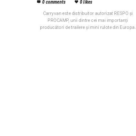
0
comments
0
likes
Carryvan este distribuitor autorizat RESPO și
PROCAMP, unii dintre cei mai importanți
producători de trailere și mini rulote din Europa.