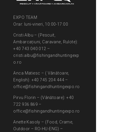
EXPO TEAM
Orar: luni-vineri, 10:00-17:00
Cristi Albu – (Pescuit,
Ambarcațiuni, Caravane, Rulote):
+40 743 040 012 –
cristi.albu@fishingandhuntingexp
o.ro
Anca Matiesc – ( Vânătoare,
English): +40 745 204 444 –
office@fishingandhuntingexpo.ro
Pirvu Florin – (Vânătoare): +40
722 936 869 –
office@fishingandhuntingexpo.ro
Anette Kasoly – (Food, Crame,
Outdoor – RO-HU-ENG) –