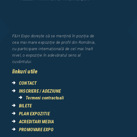
F&H Expo
dorește să se mențină în poziția de
cea
mai mar
e
expozi
ț
i
e
de profil din Rom
â
nia
,
cu participare interna
ț
ional
ă
de cel mai
î
nalt
nivel, o expozi
ț
ie
î
n adev
ă
ratul sens al
cuv
â
ntului.
linkuri utile
CONTACT
INSCRIERE / ADEZIUNE
Termeni contractuali
BILETE
PLAN EXPOZITIE
ACREDITARI MEDIA
PROMOVARE EXPO