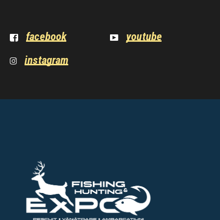
facebook
youtube
instagram