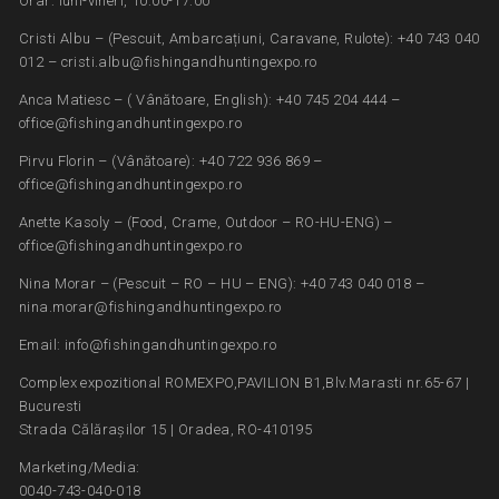
Orar: luni-vineri, 10:00-17:00
Cristi Albu – (Pescuit, Ambarcațiuni, Caravane, Rulote): +40 743 040
012 – cristi.albu@fishingandhuntingexpo.ro
Anca Matiesc – ( Vânătoare, English): +40 745 204 444 –
office@fishingandhuntingexpo.ro
Pirvu Florin – (Vânătoare): +40 722 936 869 –
office@fishingandhuntingexpo.ro
Anette Kasoly – (Food, Crame, Outdoor – RO-HU-ENG) –
office@fishingandhuntingexpo.ro
Nina Morar – (Pescuit – RO – HU – ENG): +40 743 040 018 –
nina.morar@fishingandhuntingexpo.ro
Email: info@fishingandhuntingexpo.ro
Complex expozitional ROMEXPO,PAVILION B1,Blv.Marasti nr.65-67 |
Bucuresti
Strada Călărașilor 15 | Oradea, RO-410195
Marketing/Media:
0040-743-040-018