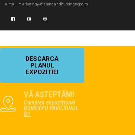
e-mail: marketing@fishingandhuntingexpo.ro
DESCARCA
PLANUL
EXPOZITIEI
VĂ AȘTEPTĂM!
Complex expozițional
ROMEXPO PAVILIONUL
B1