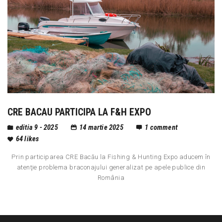
CRE BACAU PARTICIPA LA F&H EXPO
editia 9 - 2025
14 martie 2025
1
comment
64
likes
Prin participarea CRE Bacău la Fishing & Hunting Expo aducem în
atenţie problema braconajului generalizat pe apele publice din
România