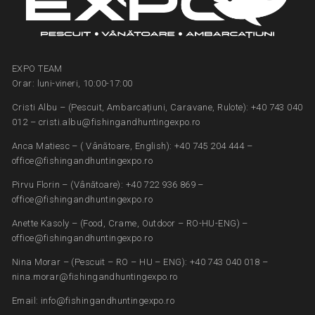
EXPO TEAM
Orar: luni-vineri, 10:00-17:00
Cristi Albu – (Pescuit, Ambarcațiuni, Caravane, Rulote): +40 743 040
012 – cristi.albu@fishingandhuntingexpo.ro
Anca Matiesc – ( Vânătoare, English): +40 745 204 444 –
office@fishingandhuntingexpo.ro
Pirvu Florin – (Vânătoare): +40 722 936 869 –
office@fishingandhuntingexpo.ro
Anette Kasoly – (Food, Crame, Outdoor – RO-HU-ENG) –
office@fishingandhuntingexpo.ro
Nina Morar – (Pescuit – RO – HU – ENG): +40 743 040 018 –
nina.morar@fishingandhuntingexpo.ro
Email: info@fishingandhuntingexpo.ro