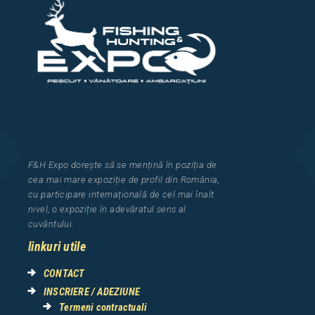
F&H Expo
dorește să se mențină în poziția de
cea
mai mar
e
expozi
ț
i
e
de profil din Rom
â
nia
,
cu participare interna
ț
ional
ă
de cel mai
î
nalt
nivel, o expozi
ț
ie
î
n adev
ă
ratul sens al
cuv
â
ntului.
linkuri utile
CONTACT
INSCRIERE / ADEZIUNE
Termeni contractuali