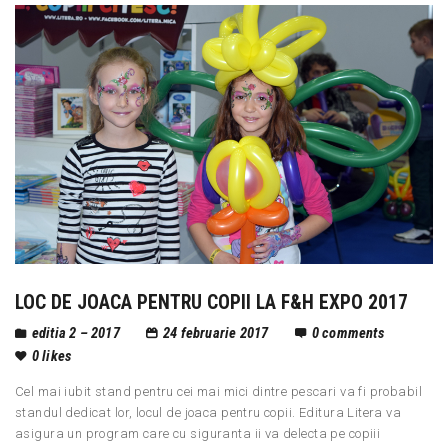
LOC DE JOACA PENTRU COPII LA F&H EXPO 2017
editia 2 – 2017
24 februarie 2017
0
comments
0
likes
Cel mai iubit stand pentru cei mai mici dintre pescari va fi probabil
standul dedicat lor, locul de joaca pentru copii. Editura Litera va
asigura un program care cu siguranta ii va delecta pe copiii