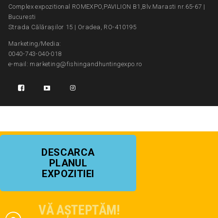
Complex expozitional ROMEXPO,PAVILION B1,Blv.Marasti nr.65-67 |
Bucuresti
Strada Călărașilor 15 | Oradea, RO-410195
Marketing/Media:
0040-743-040-018
e-mail: marketing@fishingandhuntingexpo.ro
DESCARCA
PLANUL
EXPOZITIEI
VĂ AȘTEPTĂM!