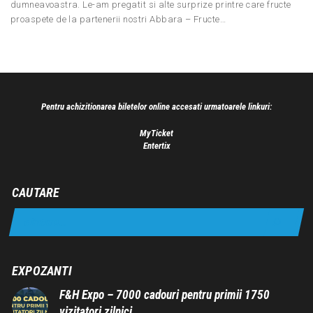
dumneavoastra. Le-am pregatit si alte surprize printre care fructe
proaspete de la partenerii nostri Abbara – Fructe…
Pentru achizitionarea biletelor online accesati urmatoarele linkuri:
MyTicket
Entertix
CAUTARE
EXPOZANTI
F&H Expo – 7000 cadouri pentru primii 1750
vizitatori zilnici