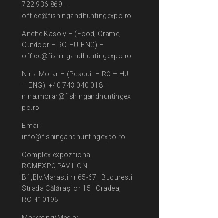
722 936 869 –
office@fishingandhuntingexpo.ro
Anette Kasoly – (Food, Crame,
Outdoor – RO-HU-ENG) –
office@fishingandhuntingexpo.ro
Nina Morar – (Pescuit – RO – HU
– ENG): +40 743 040 018 –
nina.morar@fishingandhuntingex
po.ro
Email:
info@fishingandhuntingexpo.ro
Complex expozitional
ROMEXPO,PAVILION
B1,Blv.Marasti nr.65-67 | Bucuresti
Strada Călărașilor 15 | Oradea,
RO-410195
Marketing/Media: