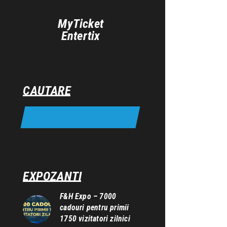
MyTicket
Entertix
CAUTARE
EXPOZANTI
F&H Expo – 7000
cadouri pentru primii
1750 vizitatori zilnici