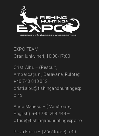
EXPO TEAM
Orar: luni-vineri, 10:00-17:00
Cristi Albu – (Pescuit,
Ambarcațiuni, Caravane, Rulote):
+40 743 040 012 –
cristi.albu@fishingandhuntingexp
o.ro
Anca Matiesc – ( Vânătoare,
English): +40 745 204 444 –
office@fishingandhuntingexpo.ro
Pirvu Florin – (Vânătoare): +40