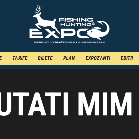
INFO
INSCRIERE
TARIFE
BILETE
E
TARIFE
BILETE
PLAN
EXPOZANTI
EDITII
PLAN
EXPOZANTI
EDITII
UTATI MIM
CONTACT
EN