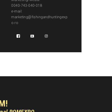
0040-743-040-018
e-mail:
marketing@fishingandhuntingexp
o.ro
M!
onal ROMEXPO