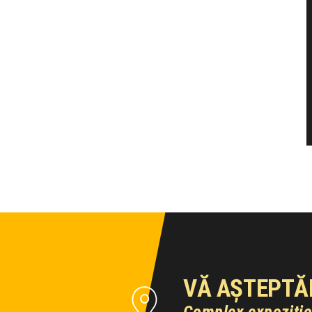
VĂ AȘTEPTĂ
Complex expoziți