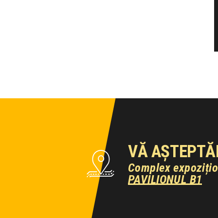
VĂ AȘTEPTĂ
Complex expoziți
PAVILIONUL B1