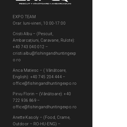
EXPO TEAM
Orar: luni-vineri, 10:00-17:00
Cristi Albu – (Pescuit,
Ambarcațiuni, Caravane, Rulote):
+40 743 040 012 –
cristi.albu@fishingandhuntingexp
o.ro
Anca Matiesc – ( Vânătoare,
English): +40 745 204 444 –
office@fishingandhuntingexpo.ro
Pirvu Florin – (Vânătoare): +40
722 936 869 –
office@fishingandhuntingexpo.ro
Anette Kasoly – (Food, Crame,
Outdoor – RO-HU-ENG) –