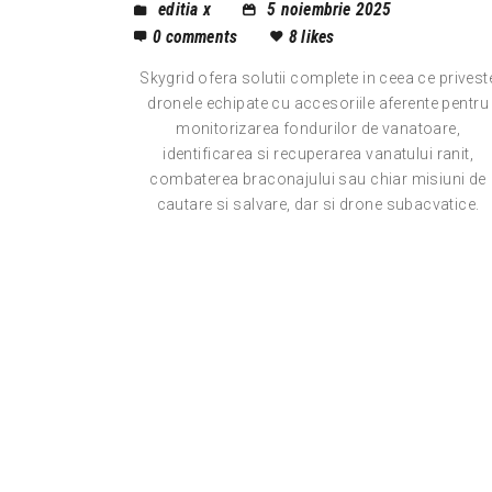
editia x
5 noiembrie 2025
0
comments
8
likes
Skygrid ofera solutii complete in ceea ce privest
dronele echipate cu accesoriile aferente pentru
monitorizarea fondurilor de vanatoare,
identificarea si recuperarea vanatului ranit,
combaterea braconajului sau chiar misiuni de
cautare si salvare, dar si drone subacvatice.