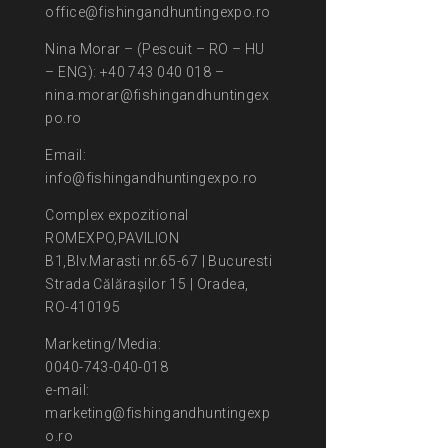
office@fishingandhuntingexpo.ro
Nina Morar – (Pescuit – RO – HU
– ENG): +40 743 040 018 –
nina.morar@fishingandhuntingex
po.ro
Email:
info@fishingandhuntingexpo.ro
Complex expozitional
ROMEXPO,PAVILION
B1,Blv.Marasti nr.65-67 | Bucuresti
Strada Călărașilor 15 | Oradea,
RO-410195
Marketing/Media:
0040-743-040-018
e-mail:
marketing@fishingandhuntingexp
o.ro