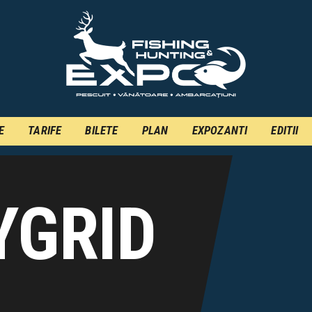
INFO
INSCRIERE
TARIFE
BILETE
E
TARIFE
BILETE
PLAN
EXPOZANTI
EDITII
PLAN
EXPOZANTI
EDITII
YGRID
CONTACT
EN