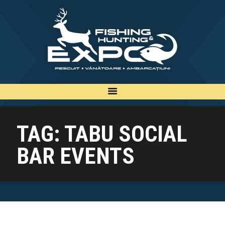
INFO
INSCRIERE
TARIFE
BILETE
PLAN
TAG: TABU SOCIAL
EXPOZANTI
BAR EVENTS
EDITII
CONTACT
EN