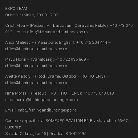
EXPO TEAM
Orar: luni-vineri, 10:00-17:00
Cristi Albu – (Pescuit, Ambarcațiuni, Caravane, Rulote): +40 743 040
012 – cristi.albu@fishingandhuntingexpo.ro
Anca Matiesc – ( Vânătoare, English): +40 745 204 444 –
office@fishingandhuntingexpo.ro
Pirvu Florin – (Vânătoare): +40 722 936 869 –
office@fishingandhuntingexpo.ro
Anette Kasoly – (Food, Crame, Outdoor – RO-HU-ENG) –
office@fishingandhuntingexpo.ro
Nina Morar – (Pescuit – RO – HU – ENG): +40 743 040 018 –
nina.morar@fishingandhuntingexpo.ro
Email: info@fishingandhuntingexpo.ro
Complex expozitional ROMEXPO,PAVILION B1,Blv.Marasti nr.65-67 |
Bucuresti
Strada Călărașilor 15 | Oradea, RO-410195