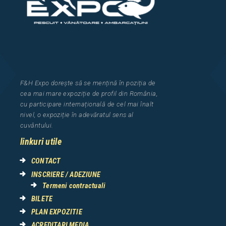
F&H Expo
dorește să se mențină în poziția de
cea
mai mar
e
expozi
ț
i
e
de profil din Rom
â
nia
,
cu participare interna
ț
ional
ă
de cel mai
î
nalt
nivel, o expozi
ț
ie
î
n adev
ă
ratul sens al
cuv
â
ntului.
linkuri utile
CONTACT
INSCRIERE / ADEZIUNE
Termeni contractuali
BILETE
PLAN EXPOZITIE
ACREDITARI MEDIA