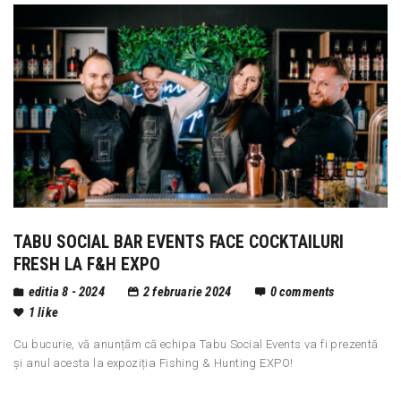
TABU SOCIAL BAR EVENTS FACE COCKTAILURI
FRESH LA F&H EXPO
editia 8 - 2024
2 februarie 2024
0
comments
1
like
Cu bucurie, vă anunțăm că echipa Tabu Social Events va fi prezentă
și anul acesta la expoziția Fishing & Hunting EXPO!