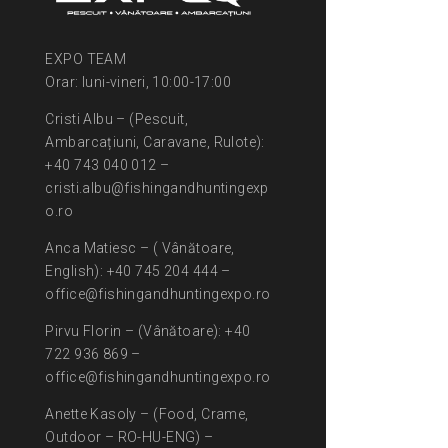
EXPO TEAM
Orar: luni-vineri, 10:00-17:00
Cristi Albu – (Pescuit,
Ambarcațiuni, Caravane, Rulote):
+40 743 040 012 –
cristi.albu@fishingandhuntingexp
o.ro
Anca Matiesc – ( Vânătoare,
English): +40 745 204 444 –
office@fishingandhuntingexpo.ro
Pirvu Florin – (Vânătoare): +40
722 936 869 –
office@fishingandhuntingexpo.ro
Anette Kasoly – (Food, Crame,
Outdoor – RO-HU-ENG) –