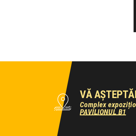
VĂ AȘTEPTĂ
Complex expoziți
PAVILIONUL B1