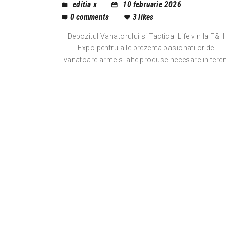
editia x
10 februarie 2026
0
comments
3
likes
Depozitul Vanatorului si Tactical Life vin la F&H
Expo pentru a le prezenta pasionatilor de
vanatoare arme si alte produse necesare in teren