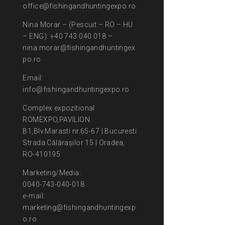
office@fishingandhuntingexpo.ro
Nina Morar – (Pescuit – RO – HU
– ENG): +40 743 040 018 –
nina.morar@fishingandhuntingex
po.ro
Email:
info@fishingandhuntingexpo.ro
Complex expozitional
ROMEXPO,PAVILION
B1,Blv.Marasti nr.65-67 | Bucuresti
Strada Călărașilor 15 | Oradea,
RO-410195
Marketing/Media:
0040-743-040-018
e-mail:
marketing@fishingandhuntingexp
o.ro