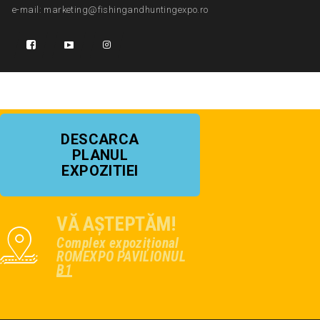
e-mail: marketing@fishingandhuntingexpo.ro
DESCARCA
PLANUL
EXPOZITIEI
VĂ AȘTEPTĂM!
Complex expozițional
ROMEXPO PAVILIONUL
B1