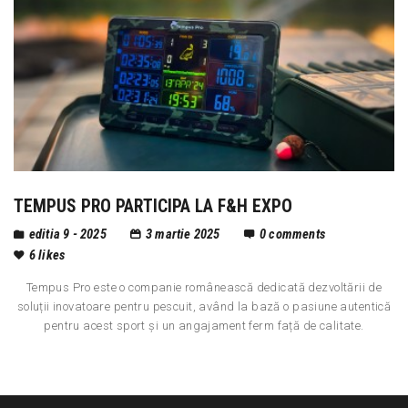
TEMPUS PRO PARTICIPA LA F&H EXPO
editia 9 - 2025
3 martie 2025
0
comments
6
likes
Tempus Pro este o companie românească dedicată dezvoltării de
soluții inovatoare pentru pescuit, având la bază o pasiune autentică
pentru acest sport și un angajament ferm față de calitate.