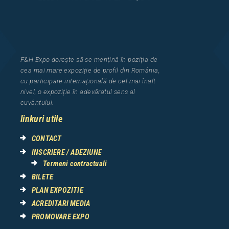
F&H Expo
dorește să se mențină în poziția de
cea
mai mar
e
expozi
ț
i
e
de profil din Rom
â
nia
,
cu participare interna
ț
ional
ă
de cel mai
î
nalt
nivel, o expozi
ț
ie
î
n adev
ă
ratul sens al
cuv
â
ntului.
linkuri utile
CONTACT
INSCRIERE / ADEZIUNE
Termeni contractuali
BILETE
PLAN EXPOZITIE
ACREDITARI MEDIA
PROMOVARE EXPO