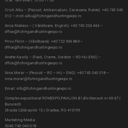
Orar: luni-vineri, 10:00-17:00
Cristi Albu – (Pescuit, Ambarcațiuni, Caravane, Rulote): +40 743 040
012 – cristi.albu@fishingandhuntingexpo.ro
Anca Matiesc – ( Vânătoare, English): +40 745 204 444 –
office@fishingandhuntingexpo.ro
Pirvu Florin – (Vânătoare): +40 722 936 869 –
office@fishingandhuntingexpo.ro
Anette Kasoly – (Food, Crame, Outdoor – RO-HU-ENG) –
office@fishingandhuntingexpo.ro
Nina Morar – (Pescuit – RO – HU – ENG): +40 743 040 018 –
nina.morar@fishingandhuntingexpo.ro
Email: info@fishingandhuntingexpo.ro
Complex expozitional ROMEXPO,PAVILION B1,Blv.Marasti nr.65-67 |
Bucuresti
Strada Călărașilor 15 | Oradea, RO-410195
Marketing/Media:
0040-743-040-018