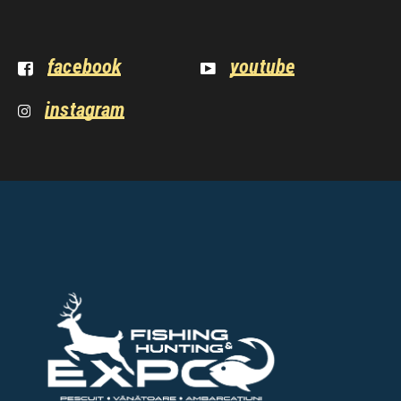
facebook
youtube
instagram