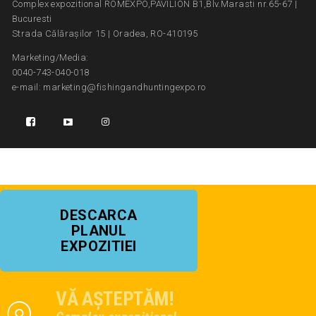
Complex expozitional ROMEXPO,PAVILION B1,Blv.Marasti nr.65-67 |
Bucuresti
Strada Călărașilor 15 | Oradea, RO-410195
Marketing/Media:
0040-743-040-018
e-mail: marketing@fishingandhuntingexpo.ro
DESCARCA
PLANUL
EXPOZITIEI
VĂ AȘTEPTĂM!