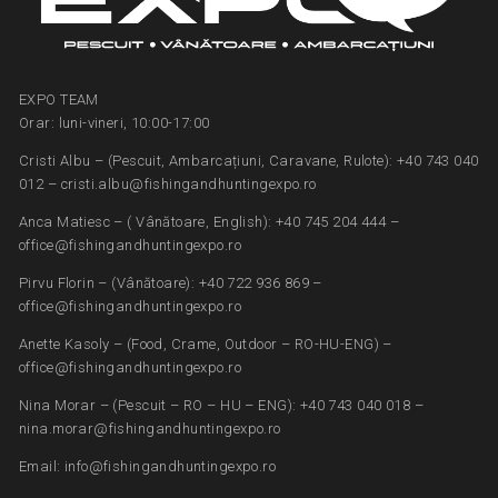
EXPO TEAM
Orar: luni-vineri, 10:00-17:00
Cristi Albu – (Pescuit, Ambarcațiuni, Caravane, Rulote): +40 743 040
012 – cristi.albu@fishingandhuntingexpo.ro
Anca Matiesc – ( Vânătoare, English): +40 745 204 444 –
office@fishingandhuntingexpo.ro
Pirvu Florin – (Vânătoare): +40 722 936 869 –
office@fishingandhuntingexpo.ro
Anette Kasoly – (Food, Crame, Outdoor – RO-HU-ENG) –
office@fishingandhuntingexpo.ro
Nina Morar – (Pescuit – RO – HU – ENG): +40 743 040 018 –
nina.morar@fishingandhuntingexpo.ro
Email: info@fishingandhuntingexpo.ro