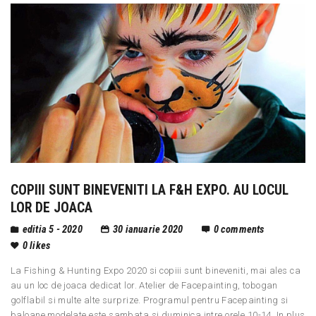
COPIII SUNT BINEVENITI LA F&H EXPO. AU LOCUL
LOR DE JOACA
editia 5 - 2020
30 ianuarie 2020
0
comments
0
likes
La Fishing & Hunting Expo 2020 si copiii sunt bineveniti, mai ales ca
au un loc de joaca dedicat lor. Atelier de Facepainting, tobogan
golflabil si multe alte surprize. Programul pentru Facepainting si
baloane modelate este sambata si duminica intre orele 10-14. In plus