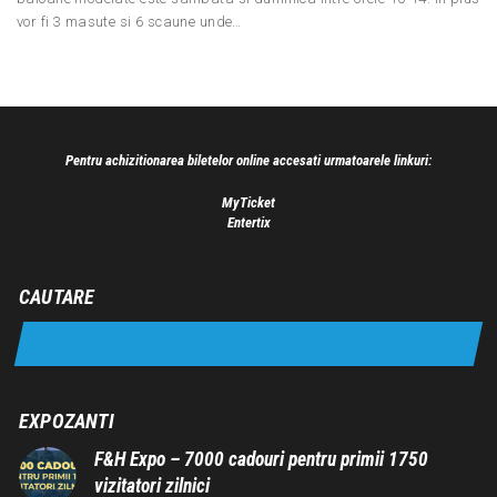
vor fi 3 masute si 6 scaune unde…
Pentru achizitionarea biletelor online accesati urmatoarele linkuri:
MyTicket
Entertix
CAUTARE
EXPOZANTI
F&H Expo – 7000 cadouri pentru primii 1750
vizitatori zilnici