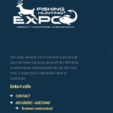
F&H Expo
dorește să se mențină în poziția de
cea
mai mar
e
expozi
ț
i
e
de profil din Rom
â
nia
,
cu participare interna
ț
ional
ă
de cel mai
î
nalt
nivel, o expozi
ț
ie
î
n adev
ă
ratul sens al
cuv
â
ntului.
linkuri utile
CONTACT
INSCRIERE / ADEZIUNE
Termeni contractuali