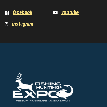
facebook
youtube
instagram