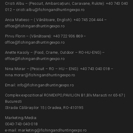
Cristi Albu – (Pescuit, Ambarcațiuni, Caravane, Rulote): +40 743 040
012 – cristi.albu@fishingandhuntingexpo.ro
Anca Matiesc – ( Vânătoare, English): +40 745 204 444 –
office@fishingandhuntingexpo.ro
Pirvu Florin – (Vânătoare): +40 722 936 869 –
office@fishingandhuntingexpo.ro
Anette Kasoly – (Food, Crame, Outdoor – RO-HU-ENG) –
office@fishingandhuntingexpo.ro
Nina Morar – (Pescuit – RO – HU – ENG): +40 743 040 018 –
nina.morar@fishingandhuntingexpo.ro
Email: info@fishingandhuntingexpo.ro
Complex expozitional ROMEXPO,PAVILION B1,Blv.Marasti nr.65-67 |
Bucuresti
Strada Călărașilor 15 | Oradea, RO-410195
Marketing/Media:
0040-743-040-018
e-mail: marketing@fishingandhuntingexpo.ro