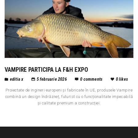
VAMPIRE PARTICIPA LA F&H EXPO
editia x
5 februarie 2026
0
comments
0
likes
Proiectate de ingineri europeni și fabricate în UE, produsele Vampire
combină un design îndrăzneț, futurist cu o funcționalitate impecabilă
și calitate premium a construcției.