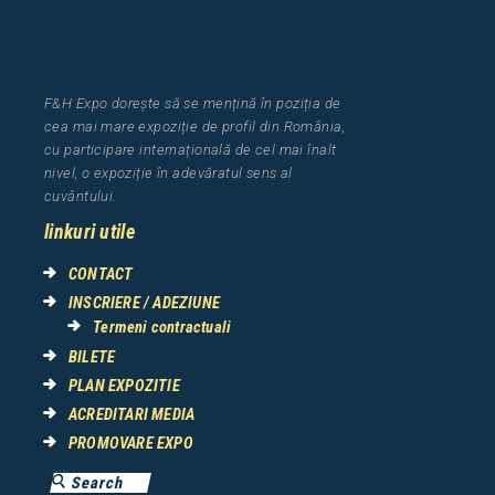
F&H Expo
dorește să se mențină în poziția de
cea
mai mar
e
expozi
ț
i
e
de profil din Rom
â
nia
,
cu participare interna
ț
ional
ă
de cel mai
î
nalt
nivel, o expozi
ț
ie
î
n adev
ă
ratul sens al
cuv
â
ntului.
linkuri utile
CONTACT
INSCRIERE / ADEZIUNE
Termeni contractuali
BILETE
PLAN EXPOZITIE
ACREDITARI MEDIA
PROMOVARE EXPO