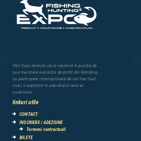
F&H Expo
dorește să se mențină în poziția de
cea
mai mar
e
expozi
ț
i
e
de profil din Rom
â
nia
,
cu participare interna
ț
ional
ă
de cel mai
î
nalt
nivel, o expozi
ț
ie
î
n adev
ă
ratul sens al
cuv
â
ntului.
linkuri utile
CONTACT
INSCRIERE / ADEZIUNE
Termeni contractuali
BILETE