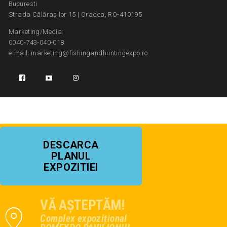
Bucuresti
Strada Călărașilor 15 | Oradea, RO-410195
Marketing/Media:
0040-743-040-018
e-mail: marketing@fishingandhuntingexpo.ro
DESCARCA
PLANUL
EXPOZITIEI
VĂ AȘTEPTĂM!
Complex expozițional