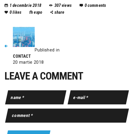
1 decembrie 2018
307
views
0
comments
0
likes
fh expo
share
Published in
CONTACT
20 martie 2018
LEAVE A COMMENT