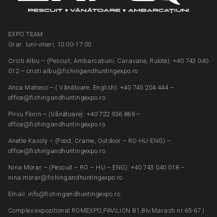
EXPO TEAM
Orar: luni-vineri, 10:00-17:00
Cristi Albu – (Pescuit, Ambarcațiuni, Caravane, Rulote): +40 743 040
012 – cristi.albu@fishingandhuntingexpo.ro
Anca Matiesc – ( Vânătoare, English): +40 745 204 444 –
office@fishingandhuntingexpo.ro
Pirvu Florin – (Vânătoare): +40 722 936 869 –
office@fishingandhuntingexpo.ro
Anette Kasoly – (Food, Crame, Outdoor – RO-HU-ENG) –
office@fishingandhuntingexpo.ro
Nina Morar – (Pescuit – RO – HU – ENG): +40 743 040 018 –
nina.morar@fishingandhuntingexpo.ro
Email: info@fishingandhuntingexpo.ro
Complex expozitional ROMEXPO,PAVILION B1,Blv.Marasti nr.65-67 |