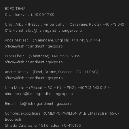
EXPO TEAM
Orar: luni-vineri, 10:00-17:00
Cristi Albu – (Pescuit, Ambarcațiuni, Caravane, Rulote): +40 743 040
012 – cristi.albu@fishingandhuntingexpo.ro
Anca Matiesc – ( Vânătoare, English): +40 745 204 444 –
office@fishingandhuntingexpo.ro
Pirvu Florin – (Vânătoare): +40 722 936 869 –
office@fishingandhuntingexpo.ro
Anette Kasoly – (Food, Crame, Outdoor – RO-HU-ENG) –
office@fishingandhuntingexpo.ro
Nina Morar – (Pescuit – RO – HU – ENG): +40 743 040 018 –
nina.morar@fishingandhuntingexpo.ro
Email: info@fishingandhuntingexpo.ro
Complex expozitional ROMEXPO,PAVILION B1,Blv.Marasti nr.65-67 |
Bucuresti
Strada Călărașilor 15 | Oradea, RO-410195