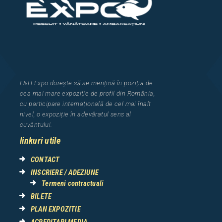
F&H Expo
dorește să se mențină în poziția de
cea
mai mar
e
expozi
ț
i
e
de profil din Rom
â
nia
,
cu participare interna
ț
ional
ă
de cel mai
î
nalt
nivel, o expozi
ț
ie
î
n adev
ă
ratul sens al
cuv
â
ntului.
linkuri utile
CONTACT
INSCRIERE / ADEZIUNE
Termeni contractuali
BILETE
PLAN EXPOZITIE