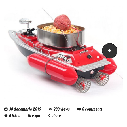
21
30 decembrie 2019
280
views
0
comments
0
likes
fh expo
share