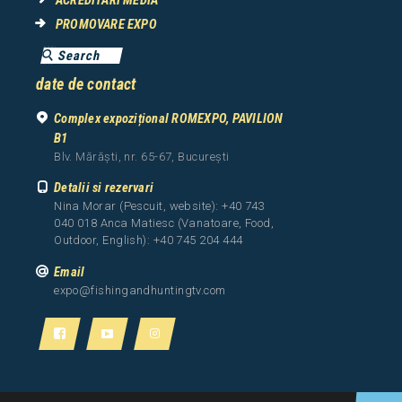
ACREDITARI MEDIA
PROMOVARE EXPO
date de contact
Complex expozițional ROMEXPO, PAVILION
B1
Blv. Mărăști, nr. 65-67, București
Detalii si rezervari
Nina Morar (Pescuit, website): +40 743
040 018 Anca Matiesc (Vanatoare, Food,
Outdoor, English): +40 745 204 444
Email
expo@fishingandhuntingtv.com