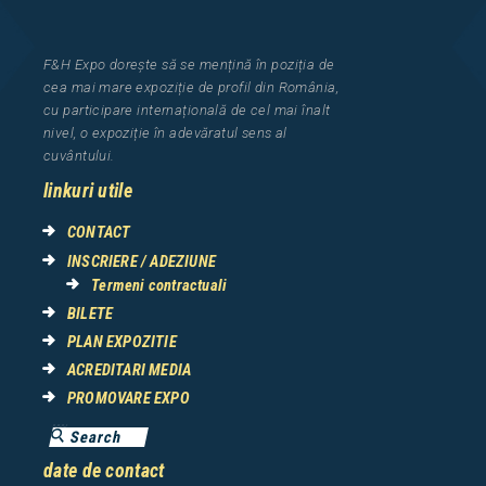
F&H Expo
dorește să se mențină în poziția de
cea
mai mar
e
expozi
ț
i
e
de profil din Rom
â
nia
,
cu participare interna
ț
ional
ă
de cel mai
î
nalt
nivel, o expozi
ț
ie
î
n adev
ă
ratul sens al
cuv
â
ntului.
linkuri utile
CONTACT
INSCRIERE / ADEZIUNE
Termeni contractuali
BILETE
PLAN EXPOZITIE
ACREDITARI MEDIA
PROMOVARE EXPO
date de contact