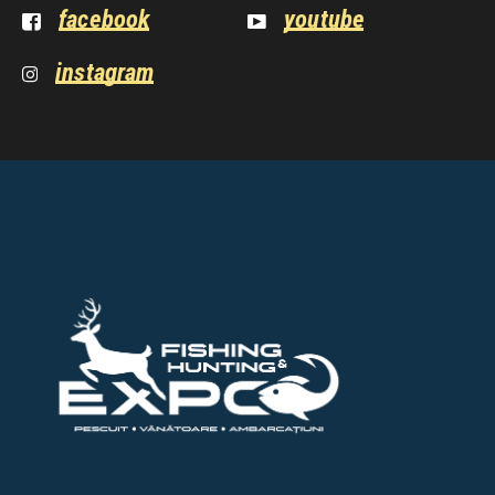
facebook
youtube
instagram