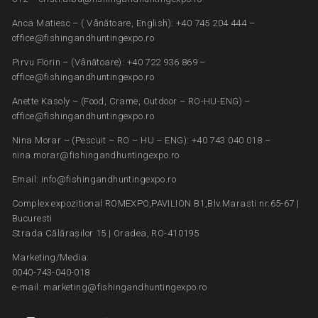
Anca Matiesc – ( Vânătoare, English): +40 745 204 444 –
office@fishingandhuntingexpo.ro
Pirvu Florin – (Vânătoare): +40 722 936 869 –
office@fishingandhuntingexpo.ro
Anette Kasoly – (Food, Crame, Outdoor – RO-HU-ENG) –
office@fishingandhuntingexpo.ro
Nina Morar – (Pescuit – RO – HU – ENG): +40 743 040 018 –
nina.morar@fishingandhuntingexpo.ro
Email: info@fishingandhuntingexpo.ro
Complex expozitional ROMEXPO,PAVILION B1,Blv.Marasti nr.65-67 |
Bucuresti
Strada Călărașilor 15 | Oradea, RO-410195
Marketing/Media:
0040-743-040-018
e-mail: marketing@fishingandhuntingexpo.ro