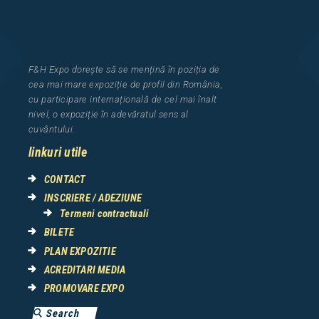
F&H Expo
dorește să se mențină în poziția de
cea
mai mar
e
expozi
ț
i
e
de profil din Rom
â
nia
,
cu participare interna
ț
ional
ă
de cel mai
î
nalt
nivel, o expozi
ț
ie
î
n adev
ă
ratul sens al
cuv
â
ntului.
linkuri utile
CONTACT
INSCRIERE / ADEZIUNE
Termeni contractuali
BILETE
PLAN EXPOZITIE
ACREDITARI MEDIA
PROMOVARE EXPO