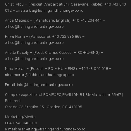
Cristi Albu – (Pescuit, Ambarcațiuni, Caravane, Rulote): +40 743 040
012 – cristi.albu@fishingandhuntingexpo.ro
Anca Matiesc – ( Vânătoare, English): +40 745 204 444 –
office@fishingandhuntingexpo.ro
Pirvu Florin – (Vânătoare): +40 722 936 869 –
office@fishingandhuntingexpo.ro
Anette Kasoly – (Food, Crame, Outdoor – RO-HU-ENG) –
office@fishingandhuntingexpo.ro
Nina Morar – (Pescuit – RO – HU – ENG): +40 743 040 018 –
nina.morar@fishingandhuntingexpo.ro
Email: info@fishingandhuntingexpo.ro
Complex expozitional ROMEXPO,PAVILION B1,Blv.Marasti nr.65-67 |
Bucuresti
Strada Călărașilor 15 | Oradea, RO-410195
Marketing/Media:
0040-743-040-018
e-mail: marketing@fishingandhuntingexpo.ro