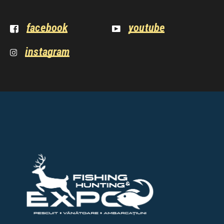
facebook
youtube
instagram