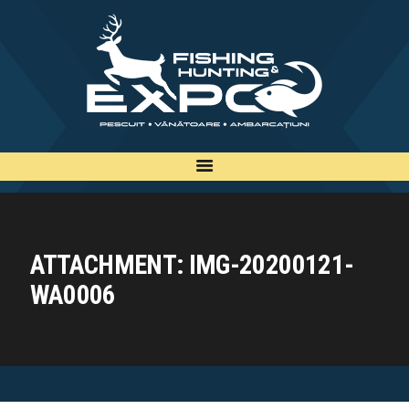
INFO
INSCRIERE
TARIFE
BILETE
PLAN
EXPOZANTI
ATTACHMENT: IMG-20200121-
EDITII
WA0006
CONTACT
EN