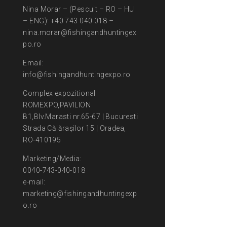
Nina Morar – (Pescuit – RO – HU
– ENG): +40 743 040 018 –
nina.morar@fishingandhuntingex
po.ro
Email:
info@fishingandhuntingexpo.ro
Complex expozitional
ROMEXPO,PAVILION
B1,Blv.Marasti nr.65-67 | Bucuresti
Strada Călărașilor 15 | Oradea,
RO-410195
Marketing/Media:
0040-743-040-018
e-mail:
marketing@fishingandhuntingexp
o.ro