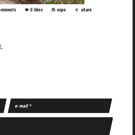
omments
0
likes
fh expo
share
E,