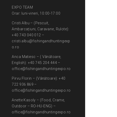
EXPO TEAM
Orar: luni-vineri, 10:00-17:00
Cristi Albu – (Pescuit,
Ambarcațiuni, Caravane, Rulote):
+40 743 040 012 –
cristi.albu@fishingandhuntingexp
o.ro
Anca Matiesc – ( Vânătoare,
English): +40 745 204 444 –
office@fishingandhuntingexpo.ro
Pirvu Florin – (Vânătoare): +40
722 936 869 –
office@fishingandhuntingexpo.ro
Anette Kasoly – (Food, Crame,
Outdoor – RO-HU-ENG) –
office@fishingandhuntingexpo.ro