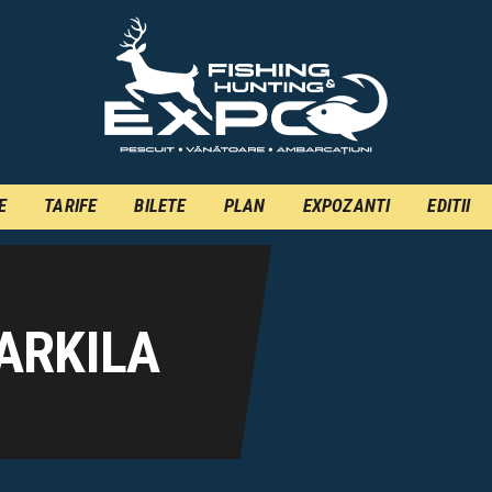
INFO
INSCRIERE
TARIFE
BILETE
E
TARIFE
BILETE
PLAN
EXPOZANTI
EDITII
PLAN
EXPOZANTI
EDITII
ARKILA
CONTACT
EN