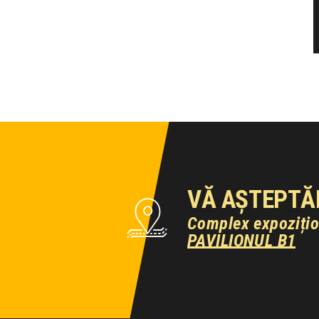
VĂ AȘTEPTĂ
Complex expoziți
PAVILIONUL B1