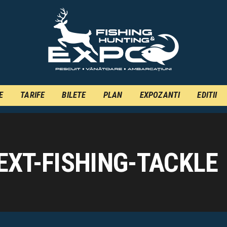
INFO
INSCRIERE
TARIFE
BILETE
E
TARIFE
BILETE
PLAN
EXPOZANTI
EDITII
PLAN
EXPOZANTI
EDITII
XT-FISHING-TACKLE
CONTACT
EN