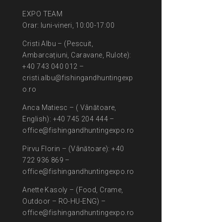
EXPO TEAM
Orar: luni-vineri, 10:00-17:00
Cristi Albu – (Pescuit,
Ambarcațiuni, Caravane, Rulote):
+40 743 040 012 –
cristi.albu@fishingandhuntingexp
o.ro
Anca Matiesc – ( Vânătoare,
English): +40 745 204 444 –
office@fishingandhuntingexpo.ro
Pirvu Florin – (Vânătoare): +40
722 936 869 –
office@fishingandhuntingexpo.ro
Anette Kasoly – (Food, Crame,
Outdoor – RO-HU-ENG) –
office@fishingandhuntingexpo.ro