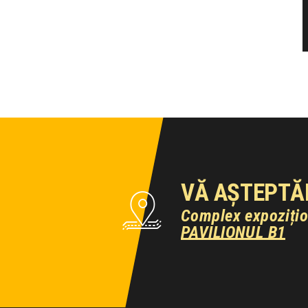
VĂ AȘTEPTĂ
Complex expoziți
PAVILIONUL B1