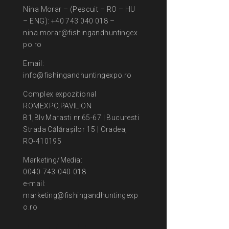
Nina Morar – (Pescuit – RO – HU
– ENG): +40 743 040 018 –
nina.morar@fishingandhuntingex
po.ro
Email:
info@fishingandhuntingexpo.ro
Complex expozitional
ROMEXPO,PAVILION
B1,Blv.Marasti nr.65-67 | Bucuresti
Strada Călărașilor 15 | Oradea,
RO-410195
Marketing/Media:
0040-743-040-018
e-mail:
marketing@fishingandhuntingexp
o.ro