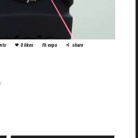
nts
0
likes
fh expo
share
&