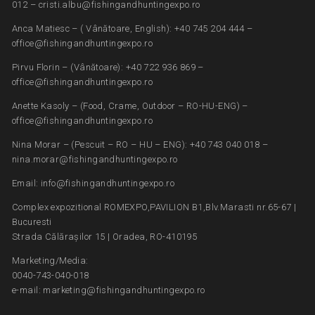
012 – cristi.albu@fishingandhuntingexpo.ro
Anca Matiesc – ( Vânătoare, English): +40 745 204 444 –
office@fishingandhuntingexpo.ro
Pirvu Florin – (Vânătoare): +40 722 936 869 –
office@fishingandhuntingexpo.ro
Anette Kasoly – (Food, Crame, Outdoor – RO-HU-ENG) –
office@fishingandhuntingexpo.ro
Nina Morar – (Pescuit – RO – HU – ENG): +40 743 040 018 –
nina.morar@fishingandhuntingexpo.ro
Email: info@fishingandhuntingexpo.ro
Complex expozitional ROMEXPO,PAVILION B1,Blv.Marasti nr.65-67 |
Bucuresti
Strada Călărașilor 15 | Oradea, RO-410195
Marketing/Media:
0040-743-040-018
e-mail: marketing@fishingandhuntingexpo.ro