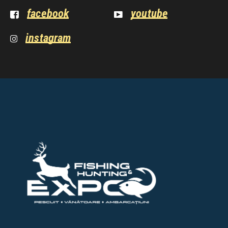
facebook
youtube
instagram