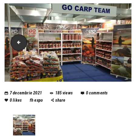
gocarpteam
7 decembrie 2021
185
views
0
comments
0
likes
fh expo
share