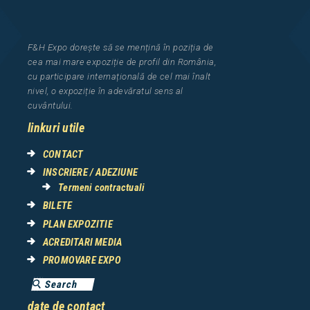
F&H Expo
dorește să se mențină în poziția de
cea
mai mar
e
expozi
ț
i
e
de profil din Rom
â
nia
,
cu participare interna
ț
ional
ă
de cel mai
î
nalt
nivel, o expozi
ț
ie
î
n adev
ă
ratul sens al
cuv
â
ntului.
linkuri utile
CONTACT
INSCRIERE / ADEZIUNE
Termeni contractuali
BILETE
PLAN EXPOZITIE
ACREDITARI MEDIA
PROMOVARE EXPO
date de contact