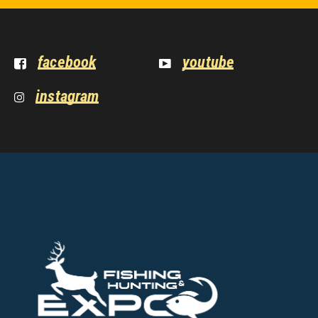
facebook
youtube
instagram