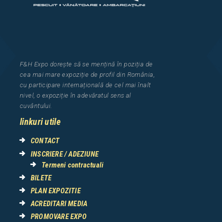
F&H Expo
dorește să se mențină în poziția de
cea
mai mar
e
expozi
ț
i
e
de profil din Rom
â
nia
,
cu participare interna
ț
ional
ă
de cel mai
î
nalt
nivel, o expozi
ț
ie
î
n adev
ă
ratul sens al
cuv
â
ntului.
linkuri utile
CONTACT
INSCRIERE / ADEZIUNE
Termeni contractuali
BILETE
PLAN EXPOZITIE
ACREDITARI MEDIA
PROMOVARE EXPO