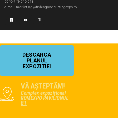
0040-743-040-018
e-mail: marketing@fishingandhuntingexpo.ro
DESCARCA
PLANUL
EXPOZITIEI
VĂ AȘTEPTĂM!
Complex expozițional
ROMEXPO PAVILIONUL
B1