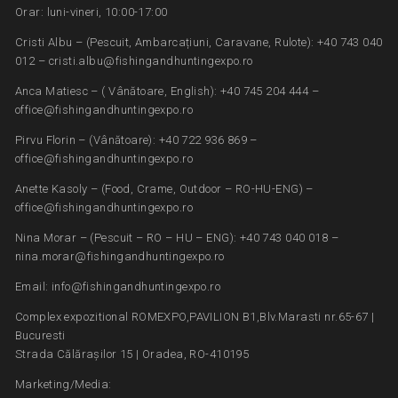
Orar: luni-vineri, 10:00-17:00
Cristi Albu – (Pescuit, Ambarcațiuni, Caravane, Rulote): +40 743 040
012 – cristi.albu@fishingandhuntingexpo.ro
Anca Matiesc – ( Vânătoare, English): +40 745 204 444 –
office@fishingandhuntingexpo.ro
Pirvu Florin – (Vânătoare): +40 722 936 869 –
office@fishingandhuntingexpo.ro
Anette Kasoly – (Food, Crame, Outdoor – RO-HU-ENG) –
office@fishingandhuntingexpo.ro
Nina Morar – (Pescuit – RO – HU – ENG): +40 743 040 018 –
nina.morar@fishingandhuntingexpo.ro
Email: info@fishingandhuntingexpo.ro
Complex expozitional ROMEXPO,PAVILION B1,Blv.Marasti nr.65-67 |
Bucuresti
Strada Călărașilor 15 | Oradea, RO-410195
Marketing/Media: