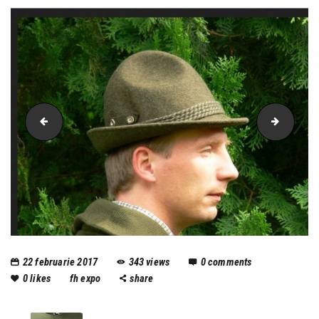
4 (1)
6
22 februarie 2017
343
views
0
comments
0
likes
fh expo
share