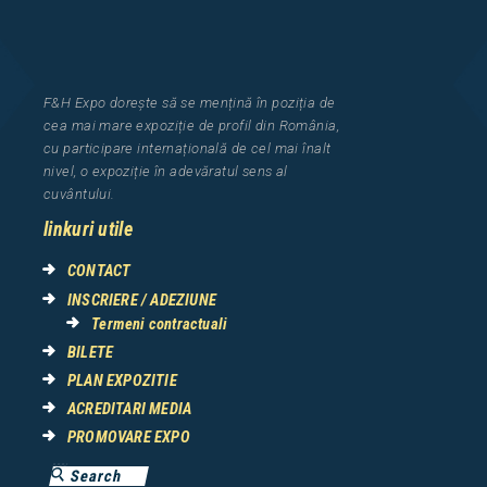
F&H Expo
dorește să se mențină în poziția de
cea
mai mar
e
expozi
ț
i
e
de profil din Rom
â
nia
,
cu participare interna
ț
ional
ă
de cel mai
î
nalt
nivel, o expozi
ț
ie
î
n adev
ă
ratul sens al
cuv
â
ntului.
linkuri utile
CONTACT
INSCRIERE / ADEZIUNE
Termeni contractuali
BILETE
PLAN EXPOZITIE
ACREDITARI MEDIA
PROMOVARE EXPO