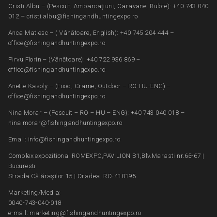
Cristi Albu – (Pescuit, Ambarcațiuni, Caravane, Rulote): +40 743 040
012 – cristi.albu@fishingandhuntingexpo.ro
Anca Matiesc – ( Vânătoare, English): +40 745 204 444 –
office@fishingandhuntingexpo.ro
Pirvu Florin – (Vânătoare): +40 722 936 869 –
office@fishingandhuntingexpo.ro
Anette Kasoly – (Food, Crame, Outdoor – RO-HU-ENG) –
office@fishingandhuntingexpo.ro
Nina Morar – (Pescuit – RO – HU – ENG): +40 743 040 018 –
nina.morar@fishingandhuntingexpo.ro
Email: info@fishingandhuntingexpo.ro
Complex expozitional ROMEXPO,PAVILION B1,Blv.Marasti nr.65-67 |
Bucuresti
Strada Călărașilor 15 | Oradea, RO-410195
Marketing/Media:
0040-743-040-018
e-mail: marketing@fishingandhuntingexpo.ro