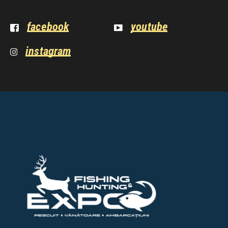
facebook
youtube
instagram