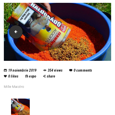
Traxis---Cort-Brolly
19 noiembrie 2019
354
views
0
comments
0
likes
fh expo
share
Mille Maistro