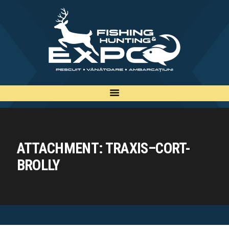
INFO
INSCRIERE
TARIFE
BILETE
PLAN
EXPOZANTI
ATTACHMENT: TRAXIS–CORT-
EDITII
BROLLY
CONTACT
EN