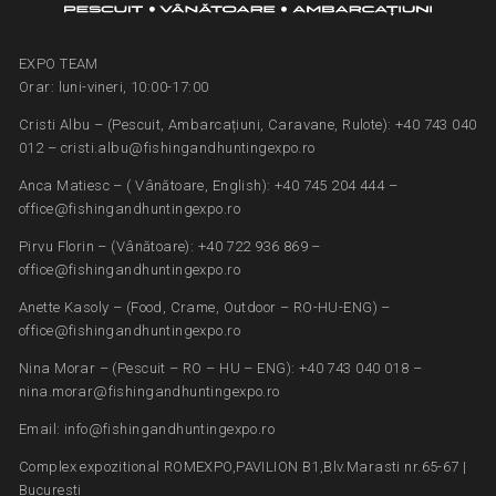
EXPO TEAM
Orar: luni-vineri, 10:00-17:00
Cristi Albu – (Pescuit, Ambarcațiuni, Caravane, Rulote): +40 743 040
012 – cristi.albu@fishingandhuntingexpo.ro
Anca Matiesc – ( Vânătoare, English): +40 745 204 444 –
office@fishingandhuntingexpo.ro
Pirvu Florin – (Vânătoare): +40 722 936 869 –
office@fishingandhuntingexpo.ro
Anette Kasoly – (Food, Crame, Outdoor – RO-HU-ENG) –
office@fishingandhuntingexpo.ro
Nina Morar – (Pescuit – RO – HU – ENG): +40 743 040 018 –
nina.morar@fishingandhuntingexpo.ro
Email: info@fishingandhuntingexpo.ro
Complex expozitional ROMEXPO,PAVILION B1,Blv.Marasti nr.65-67 |
Bucuresti