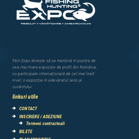
F&H Expo
dorește să se mențină în poziția de
cea
mai mar
e
expozi
ț
i
e
de profil din Rom
â
nia
,
cu participare interna
ț
ional
ă
de cel mai
î
nalt
nivel, o expozi
ț
ie
î
n adev
ă
ratul sens al
cuv
â
ntului.
linkuri utile
CONTACT
INSCRIERE / ADEZIUNE
Termeni contractuali
BILETE