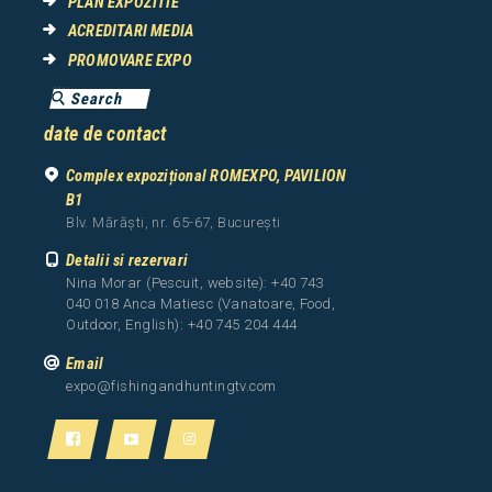
PLAN EXPOZITIE
ACREDITARI MEDIA
PROMOVARE EXPO
date de contact
Complex expozițional ROMEXPO, PAVILION
B1
Blv. Mărăști, nr. 65-67, București
Detalii si rezervari
Nina Morar (Pescuit, website): +40 743
040 018 Anca Matiesc (Vanatoare, Food,
Outdoor, English): +40 745 204 444
Email
expo@fishingandhuntingtv.com