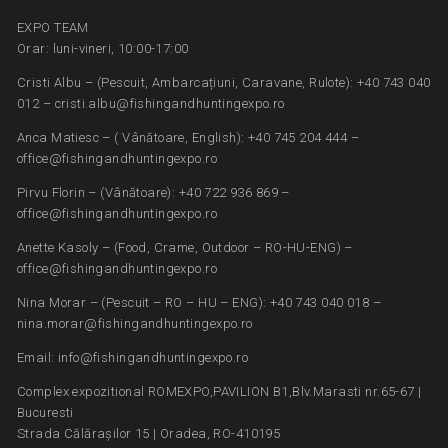
EXPO TEAM
Orar: luni-vineri, 10:00-17:00
Cristi Albu – (Pescuit, Ambarcațiuni, Caravane, Rulote): +40 743 040
012 – cristi.albu@fishingandhuntingexpo.ro
Anca Matiesc – ( Vânătoare, English): +40 745 204 444 –
office@fishingandhuntingexpo.ro
Pirvu Florin – (Vânătoare): +40 722 936 869 –
office@fishingandhuntingexpo.ro
Anette Kasoly – (Food, Crame, Outdoor – RO-HU-ENG) –
office@fishingandhuntingexpo.ro
Nina Morar – (Pescuit – RO – HU – ENG): +40 743 040 018 –
nina.morar@fishingandhuntingexpo.ro
Email: info@fishingandhuntingexpo.ro
Complex expozitional ROMEXPO,PAVILION B1,Blv.Marasti nr.65-67 |
Bucuresti
Strada Călărașilor 15 | Oradea, RO-410195