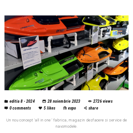
editia 8 - 2024
28 noiembrie 2023
2726
views
0
comments
5
likes
fh expo
share
Un nou concept ‘all in one ‘ fabrica, magazin desfacere si service de
navomodele.