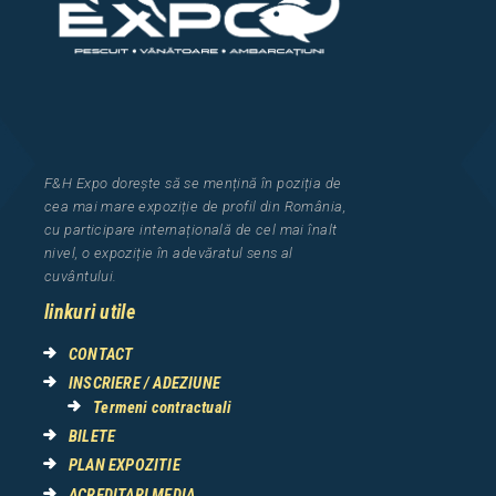
F&H Expo
dorește să se mențină în poziția de
cea
mai mar
e
expozi
ț
i
e
de profil din Rom
â
nia
,
cu participare interna
ț
ional
ă
de cel mai
î
nalt
nivel, o expozi
ț
ie
î
n adev
ă
ratul sens al
cuv
â
ntului.
linkuri utile
CONTACT
INSCRIERE / ADEZIUNE
Termeni contractuali
BILETE
PLAN EXPOZITIE
ACREDITARI MEDIA