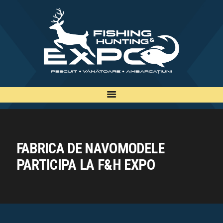
INFO
INSCRIERE
TARIFE
BILETE
PLAN
EXPOZANTI
EDITII
FABRICA DE NAVOMODELE
CONTACT
PARTICIPA LA F&H EXPO
EN