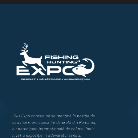
F&H Expo
dorește să se mențină în poziția de
cea
mai mar
e
expozi
ț
i
e
de profil din Rom
â
nia
,
cu participare interna
ț
ional
ă
de cel mai
î
nalt
nivel, o expozi
ț
ie
î
n adev
ă
ratul sens al