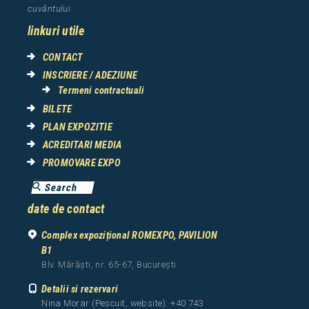
cuv
â
ntului.
linkuri utile
CONTACT
INSCRIERE / ADEZIUNE
Termeni contractuali
BILETE
PLAN EXPOZITIE
ACREDITARI MEDIA
PROMOVARE EXPO
date de contact
Complex expozițional ROMEXPO, PAVILION
B1
Blv. Mărăști, nr. 65-67, București
Detalii si rezervari
Nina Morar (Pescuit, website): +40 743