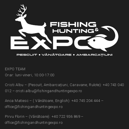
EXPO TEAM
Orar: luni-vineri, 10:00-17:00
Cristi Albu – (Pescuit, Ambarcațiuni, Caravane, Rulote): +40 743 040
012 – cristi.albu@fishingandhuntingexpo.ro
Anca Matiesc – ( Vânătoare, English): +40 745 204 444 –
office@fishingandhuntingexpo.ro
Pirvu Florin – (Vânătoare): +40 722 936 869 –
office@fishingandhuntingexpo.ro