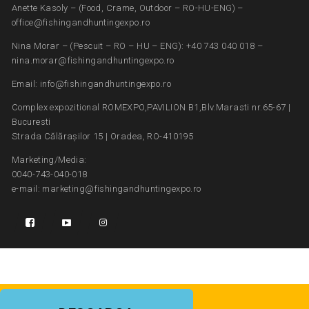
Anette Kasoly – (Food, Crame, Outdoor – RO-HU-ENG) –
office@fishingandhuntingexpo.ro
Nina Morar – (Pescuit – RO – HU – ENG): +40 743 040 018 –
nina.morar@fishingandhuntingexpo.ro
Email: info@fishingandhuntingexpo.ro
Complex expozitional ROMEXPO,PAVILION B1,Blv.Marasti nr.65-67 |
Bucuresti
Strada Călărașilor 15 | Oradea, RO-410195
Marketing/Media:
0040-743-040-018
e-mail: marketing@fishingandhuntingexpo.ro