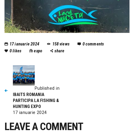
17 ianuarie 2024
158
views
0
comments
0
likes
fh expo
share
Published in
IBAITS ROMANIA
PARTICIPA LA FISHING &
HUNTING EXPO
17 ianuarie 2024
LEAVE A COMMENT