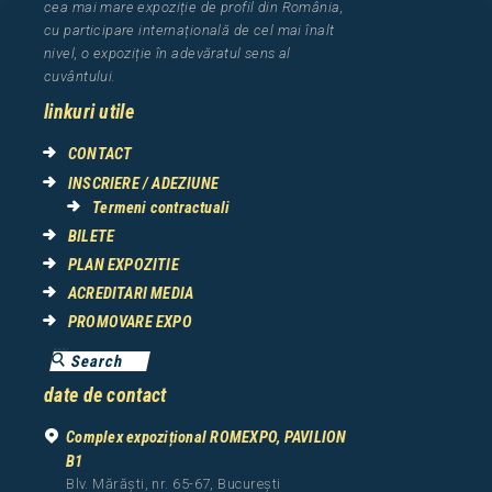
cea
mai mar
e
expozi
ț
i
e
de profil din Rom
â
nia
,
cu participare interna
ț
ional
ă
de cel mai
î
nalt
nivel, o expozi
ț
ie
î
n adev
ă
ratul sens al
cuv
â
ntului.
linkuri utile
CONTACT
INSCRIERE / ADEZIUNE
Termeni contractuali
BILETE
PLAN EXPOZITIE
ACREDITARI MEDIA
PROMOVARE EXPO
date de contact
Complex expozițional ROMEXPO, PAVILION
B1
Blv. Mărăști, nr. 65-67, București