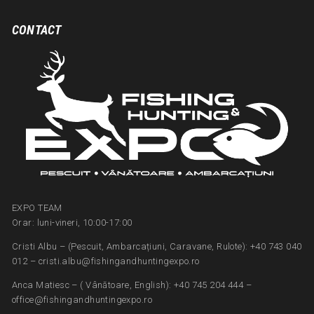
CONTACT
EXPO TEAM
Orar: luni-vineri, 10:00-17:00
Cristi Albu – (Pescuit, Ambarcațiuni, Caravane, Rulote): +40 743 040
012 – cristi.albu@fishingandhuntingexpo.ro
Anca Matiesc – ( Vânătoare, English): +40 745 204 444 –
office@fishingandhuntingexpo.ro