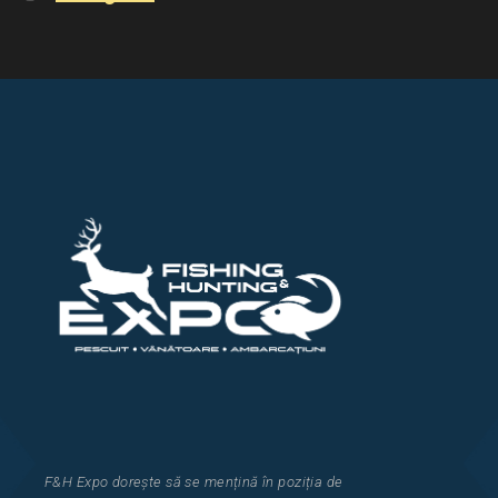
F&H Expo
dorește să se mențină în poziția de