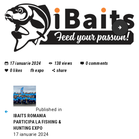
ibaits
17 ianuarie 2024
138
views
0
comments
0
likes
fh expo
share
Published in
IBAITS ROMANIA
PARTICIPA LA FISHING &
HUNTING EXPO
17 ianuarie 2024