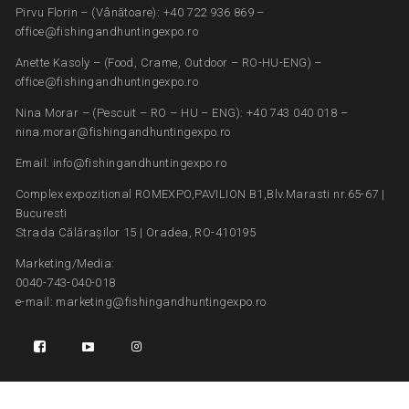
Pirvu Florin – (Vânătoare): +40 722 936 869 –
office@fishingandhuntingexpo.ro
Anette Kasoly – (Food, Crame, Outdoor – RO-HU-ENG) –
office@fishingandhuntingexpo.ro
Nina Morar – (Pescuit – RO – HU – ENG): +40 743 040 018 –
nina.morar@fishingandhuntingexpo.ro
Email: info@fishingandhuntingexpo.ro
Complex expozitional ROMEXPO,PAVILION B1,Blv.Marasti nr.65-67 |
Bucuresti
Strada Călărașilor 15 | Oradea, RO-410195
Marketing/Media:
0040-743-040-018
e-mail: marketing@fishingandhuntingexpo.ro