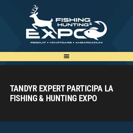
INFO
INSCRIERE
TARIFE
BILETE
PLAN
EXPOZANTI
EDITII
TANDYR EXPERT PARTICIPA LA
CONTACT
FISHING & HUNTING EXPO
EN