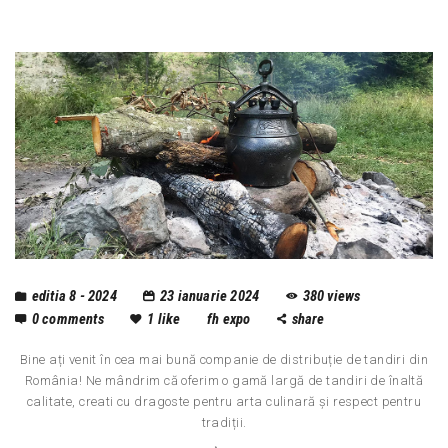
editia 8 - 2024
23 ianuarie 2024
380
views
0
comments
1
like
fh expo
share
Bine ați venit în cea mai bună companie de distribuție de tandiri din
România! Ne mândrim că oferim o gamă largă de tandiri de înaltă
calitate, creati cu dragoste pentru arta culinară și respect pentru
tradiții.