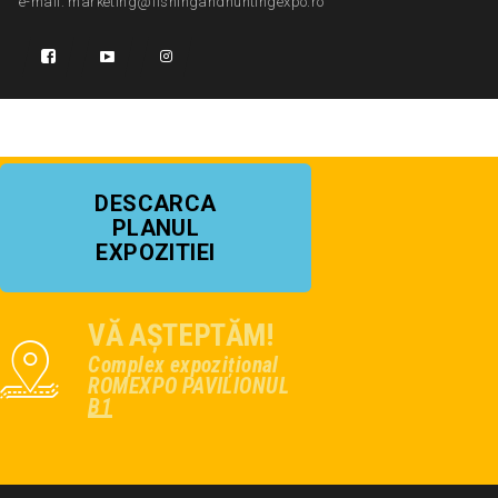
e-mail: marketing@fishingandhuntingexpo.ro
DESCARCA
PLANUL
EXPOZITIEI
VĂ AȘTEPTĂM!
Complex expozițional
ROMEXPO PAVILIONUL
B1