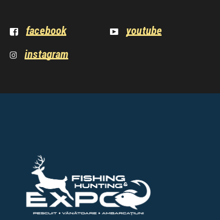
facebook
youtube
instagram