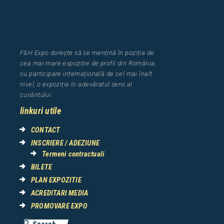
F&H Expo
dorește să se mențină în poziția de
cea
mai mar
e
expozi
ț
i
e
de profil din Rom
â
nia
,
cu participare interna
ț
ional
ă
de cel mai
î
nalt
nivel, o expozi
ț
ie
î
n adev
ă
ratul sens al
cuv
â
ntului.
linkuri utile
CONTACT
INSCRIERE / ADEZIUNE
Termeni contractuali
BILETE
PLAN EXPOZITIE
ACREDITARI MEDIA
PROMOVARE EXPO