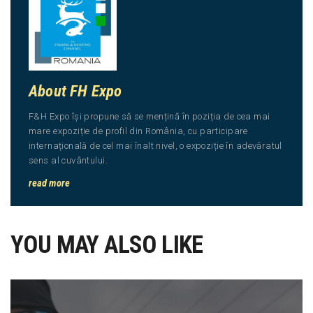
About FH Expo
F&H Expo își propune să se mențină în poziția de cea mai
mare expoziție de profil din România, cu participare
internațională de cel mai înalt nivel, o expoziție în adevăratul
sens al cuvântului.
read more
YOU MAY ALSO LIKE