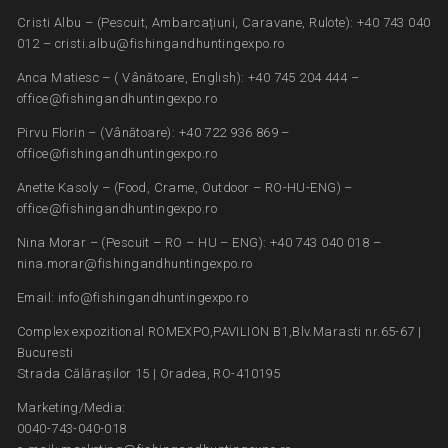
Cristi Albu – (Pescuit, Ambarcațiuni, Caravane, Rulote): +40 743 040
012 – cristi.albu@fishingandhuntingexpo.ro
Anca Matiesc – ( Vânătoare, English): +40 745 204 444 –
office@fishingandhuntingexpo.ro
Pirvu Florin – (Vânătoare): +40 722 936 869 –
office@fishingandhuntingexpo.ro
Anette Kasoly – (Food, Crame, Outdoor – RO-HU-ENG) –
office@fishingandhuntingexpo.ro
Nina Morar – (Pescuit – RO – HU – ENG): +40 743 040 018 –
nina.morar@fishingandhuntingexpo.ro
Email: info@fishingandhuntingexpo.ro
Complex expozitional ROMEXPO,PAVILION B1,Blv.Marasti nr.65-67 |
Bucuresti
Strada Călărașilor 15 | Oradea, RO-410195
Marketing/Media:
0040-743-040-018