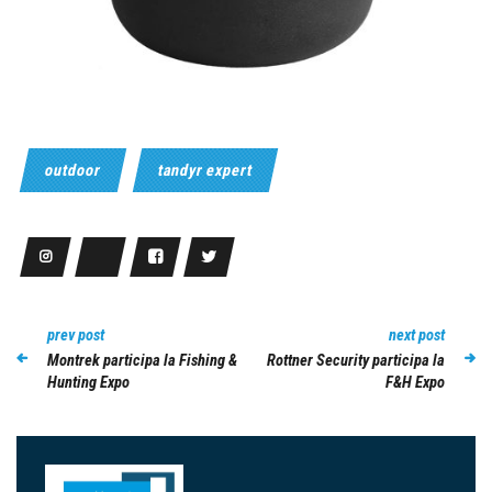
outdoor
tandyr expert
prev post
next post
Montrek participa la Fishing &
Rottner Security participa la
Hunting Expo
F&H Expo