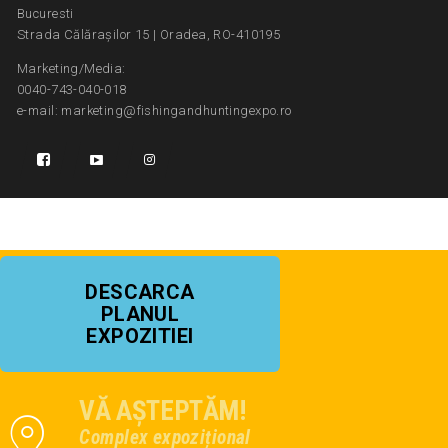
Bucuresti
Strada Călărașilor 15 | Oradea, RO-410195
Marketing/Media:
0040-743-040-018
e-mail: marketing@fishingandhuntingexpo.ro
DESCARCA
PLANUL
EXPOZITIEI
VĂ AȘTEPTĂM!
Complex expozițional