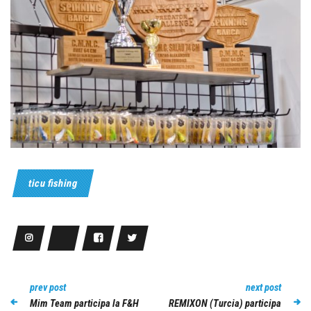
ticu fishing
prev post
next post
Mim Team participa la F&H
REMIXON (Turcia) participa