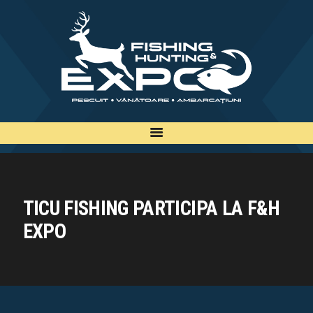
INFO
INSCRIERE
TARIFE
BILETE
PLAN
EXPOZANTI
EDITII
TICU FISHING PARTICIPA LA F&H
CONTACT
EXPO
EN