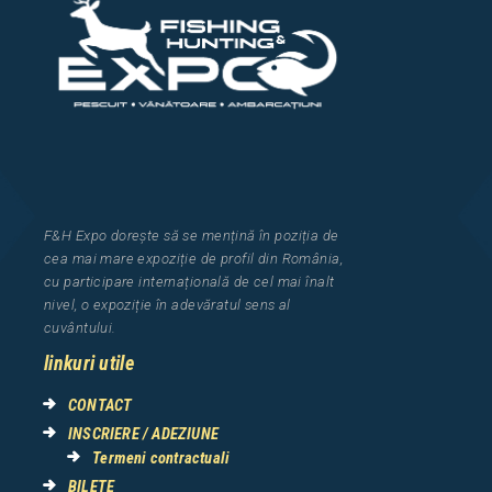
F&H Expo
dorește să se mențină în poziția de
cea
mai mar
e
expozi
ț
i
e
de profil din Rom
â
nia
,
cu participare interna
ț
ional
ă
de cel mai
î
nalt
nivel, o expozi
ț
ie
î
n adev
ă
ratul sens al
cuv
â
ntului.
linkuri utile
CONTACT
INSCRIERE / ADEZIUNE
Termeni contractuali
BILETE