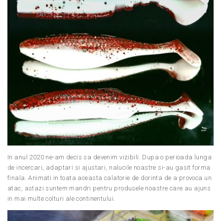
In anul 2020 ne-am decis sa devenim vizibili. Dupa o perioada lunga
de incercari, adaptari si ajustari, nalucile noastre si-au gasit forma
finala. Animati in toata aceasta calatorie de dorinta de a provoca un
atac, astazi suntem mandri pentru produsele noastre care au ajuns
in mai multe colturi ale continentului.