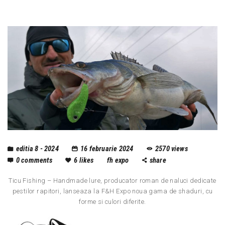
editia 8 - 2024
16 februarie 2024
2570
views
0
comments
6
likes
fh expo
share
Ticu Fishing – Handmade lure, producator roman de naluci dedicate
pestilor rapitori, lanseaza la F&H Expo noua gama de shaduri, cu
forme si culori diferite.