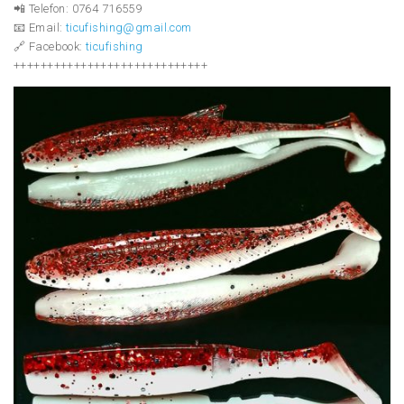
📲 Telefon: 0764 716559
📧 Email:
ticufishing@gmail.com
🔗 Facebook:
ticufishing
+++++++++++++++++++++++++++++