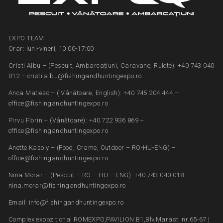
EXPO TEAM
Orar: luni-vineri, 10:00-17:00
Cristi Albu – (Pescuit, Ambarcațiuni, Caravane, Rulote): +40 743 040
012 – cristi.albu@fishingandhuntingexpo.ro
Anca Matiesc – ( Vânătoare, English): +40 745 204 444 –
office@fishingandhuntingexpo.ro
Pirvu Florin – (Vânătoare): +40 722 936 869 –
office@fishingandhuntingexpo.ro
Anette Kasoly – (Food, Crame, Outdoor – RO-HU-ENG) –
office@fishingandhuntingexpo.ro
Nina Morar – (Pescuit – RO – HU – ENG): +40 743 040 018 –
nina.morar@fishingandhuntingexpo.ro
Email: info@fishingandhuntingexpo.ro
Complex expozitional ROMEXPO,PAVILION B1,Blv.Marasti nr.65-67 |