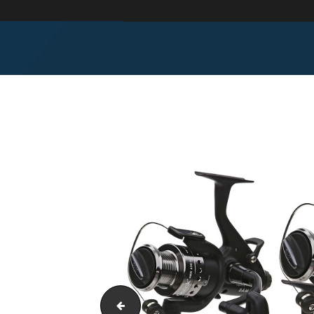
katushka-rybolovnaya-quotgarbolinoquot-c