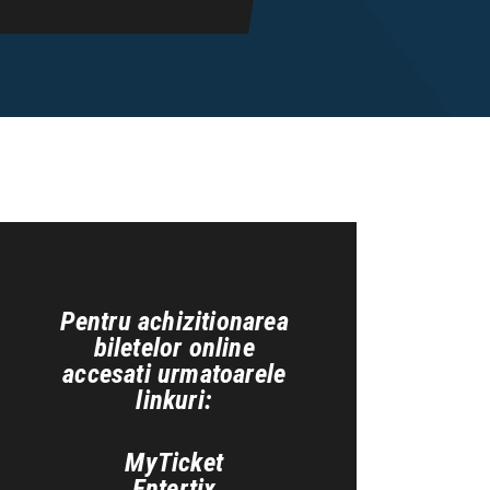
Pentru achizitionarea
biletelor online
accesati urmatoarele
linkuri:
MyTicket
GI 4
Entertix