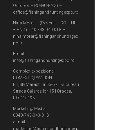
Outdoor – RO-HU-ENG) –
office@fishingandhuntingexpo.ro
Nina Morar – (Pescuit – RO – HU
– ENG): +40 743 040 018 –
nina.morar@fishingandhuntingex
po.ro
Email:
info@fishingandhuntingexpo.ro
Complex expozitional
ROMEXPO,PAVILION
B1,Blv.Marasti nr.65-67 | Bucuresti
Strada Călărașilor 15 | Oradea,
RO-410195
Marketing/Media:
0040-743-040-018
e-mail:
marketing@fishingandhuntingexp