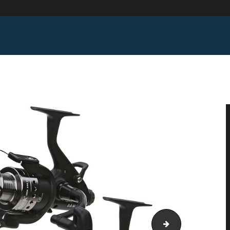
hallenger-feeder-405-30820
Lanseta DAM YA