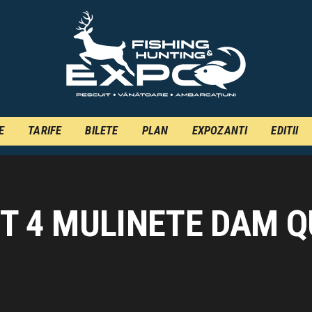
INFO
INSCRIERE
TARIFE
BILETE
E
TARIFE
BILETE
PLAN
EXPOZANTI
EDITII
PLAN
EXPOZANTI
EDITII
T 4 MULINETE DAM Q
CONTACT
EN