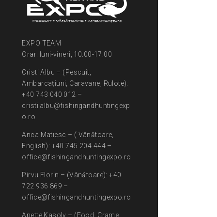
EXPO TEAM
Orar: luni-vineri, 10:00-17:00
Cristi Albu – (Pescuit,
Ambarcațiuni, Caravane, Rulote):
+40 743 040 012 –
cristi.albu@fishingandhuntingexp
o.ro
Anca Matiesc – ( Vânătoare,
English): +40 745 204 444 –
office@fishingandhuntingexpo.ro
Pirvu Florin – (Vânătoare): +40
722 936 869 –
office@fishingandhuntingexpo.ro
Anette Kasoly – (Food, Crame,