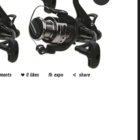
ments
0
likes
fh expo
share