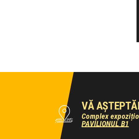
VĂ AȘTEPTĂ
Complex expoziți
PAVILIONUL B1