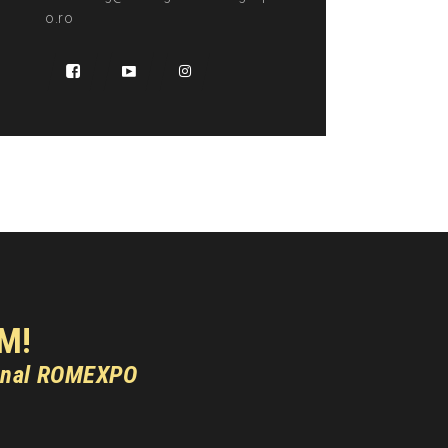
o.ro
M!
onal ROMEXPO