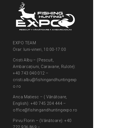
EXPO TEAM
Orar: luni-vineri, 10:00-17:00
Cristi Albu – (Pescuit,
Ambarcațiuni, Caravane, Rulote):
+40 743 040 012 –
cristi.albu@fishingandhuntingexp
o.ro
Anca Matiesc – ( Vânătoare,
English): +40 745 204 444 –
office@fishingandhuntingexpo.ro
Pirvu Florin – (Vânătoare): +40
722 936 869 –