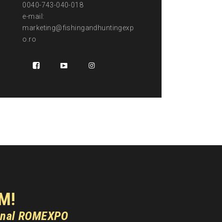
0040-743-040-018
e-mail:
marketing@fishingandhuntingexp
o.ro
M!
onal ROMEXPO