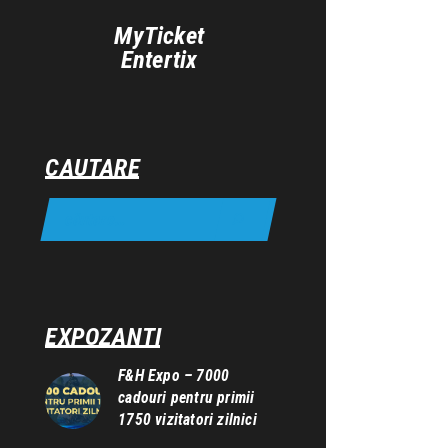
MyTicket
Entertix
CAUTARE
EXPOZANTI
F&H Expo – 7000
cadouri pentru primii
1750 vizitatori zilnici