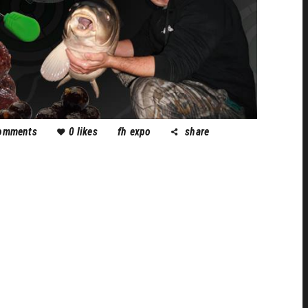
omments
0
likes
fh expo
share