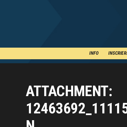
INFO
INSCRIER
ATTACHMENT:
12463692_1111
N