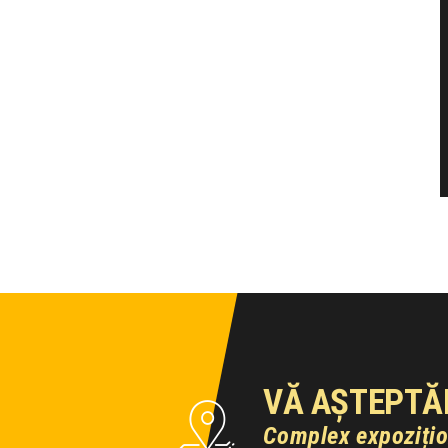
VĂ AȘTEPTĂ
Complex expoziți