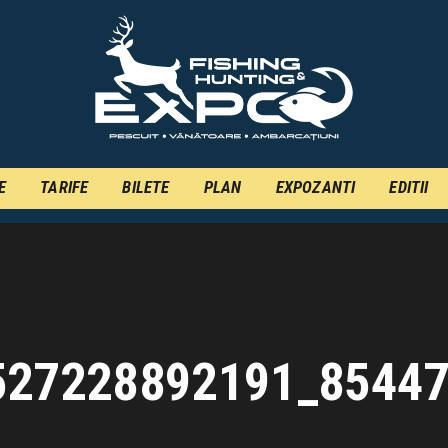
INFO
INSCRIERE
TARIFE
BILETE
E
TARIFE
BILETE
PLAN
EXPOZANTI
EDITII
PLAN
EXPOZANTI
EDITII
CONTACT
527228892191_85447
EN