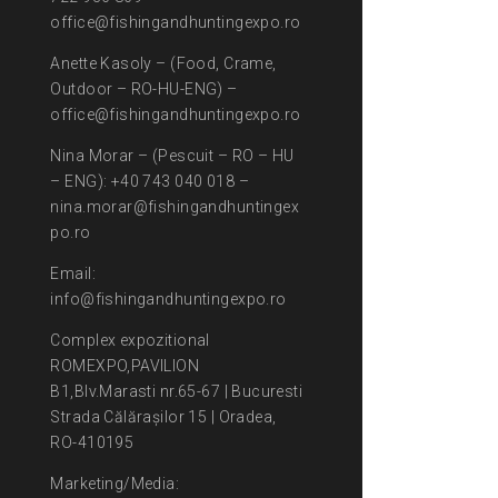
office@fishingandhuntingexpo.ro
Anette Kasoly – (Food, Crame,
Outdoor – RO-HU-ENG) –
office@fishingandhuntingexpo.ro
Nina Morar – (Pescuit – RO – HU
– ENG): +40 743 040 018 –
nina.morar@fishingandhuntingex
po.ro
Email:
info@fishingandhuntingexpo.ro
Complex expozitional
ROMEXPO,PAVILION
B1,Blv.Marasti nr.65-67 | Bucuresti
Strada Călărașilor 15 | Oradea,
RO-410195
Marketing/Media: