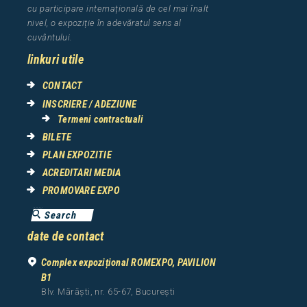
cu participare interna
ț
ional
ă
de cel mai
î
nalt
nivel, o expozi
ț
ie
î
n adev
ă
ratul sens al
cuv
â
ntului.
linkuri utile
CONTACT
INSCRIERE / ADEZIUNE
Termeni contractuali
BILETE
PLAN EXPOZITIE
ACREDITARI MEDIA
PROMOVARE EXPO
date de contact
Complex expozițional ROMEXPO, PAVILION
B1
Blv. Mărăști, nr. 65-67, București