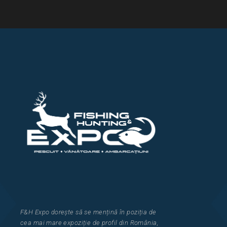
F&H Expo
dorește să se mențină în poziția de
cea
mai mar
e
expozi
ț
i
e
de profil din Rom
â
nia
,