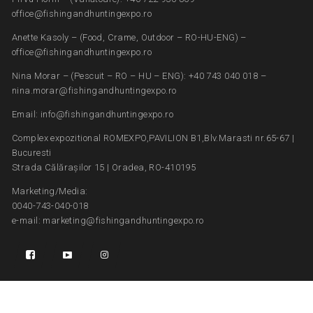
office@fishingandhuntingexpo.ro
Anette Kasoly – (Food, Crame, Outdoor – RO-HU-ENG) –
office@fishingandhuntingexpo.ro
Nina Morar – (Pescuit – RO – HU – ENG): +40 743 040 018 –
nina.morar@fishingandhuntingexpo.ro
Email: info@fishingandhuntingexpo.ro
Complex expozitional ROMEXPO,PAVILION B1,Blv.Marasti nr.65-67 |
Bucuresti
Strada Călărașilor 15 | Oradea, RO-410195
Marketing/Media:
0040-743-040-018
e-mail: marketing@fishingandhuntingexpo.ro