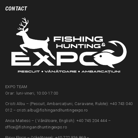
CONTACT
EXPO TEAM
Orar: luni-vineri, 10:00-17:00
Cristi Albu – (Pescuit, Ambarcațiuni, Caravane, Rulote): +40 743 040
012 – cristi.albu@fishingandhuntingexpo.ro
Anca Matiesc – ( Vânătoare, English): +40 745 204 444 –
office@fishingandhuntingexpo.ro
Pirvu Florin – (Vânătoare): +40 722 936 869 –