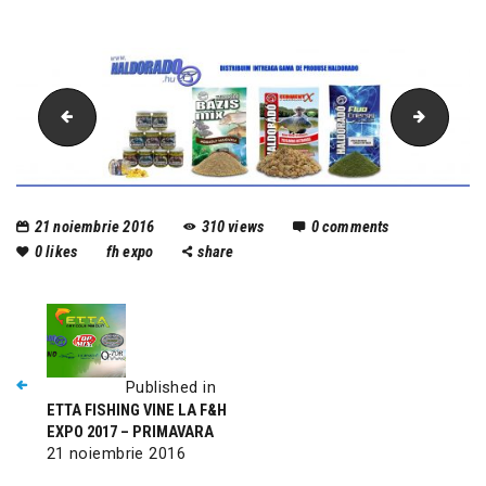
Etta Fishing
banner-
21 noiembrie 2016
310
views
0
comments
0
likes
fh expo
share
Published in
ETTA FISHING VINE LA F&H
EXPO 2017 – PRIMAVARA
21 noiembrie 2016