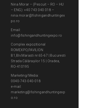
Nina Morar – (Pescuit – RO – HU
– ENG): +40 743 040 018 –
nina.morar@fishingandhuntingex
po.ro
Email:
info@fishingandhuntingexpo.ro
Complex expozitional
ROMEXPO,PAVILION
B1,Blv.Marasti nr.65-67 | Bucuresti
Strada Călărașilor 15 | Oradea,
RO-410195
Marketing/Media:
0040-743-040-018
e-mail:
marketing@fishingandhuntingexp
o.ro