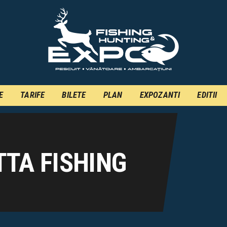
INFO
INSCRIERE
TARIFE
BILETE
E
TARIFE
BILETE
PLAN
EXPOZANTI
EDITII
PLAN
EXPOZANTI
EDITII
TA FISHING
CONTACT
EN