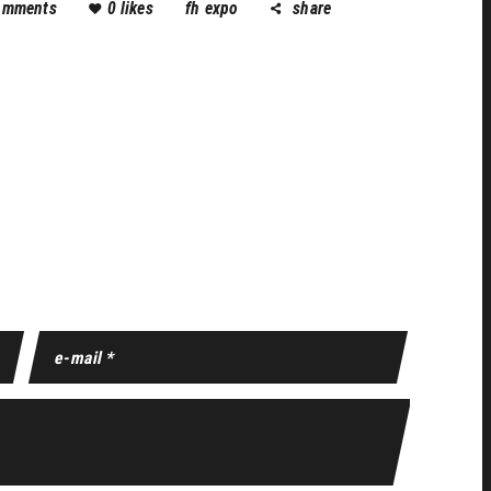
omments
0
likes
fh expo
share