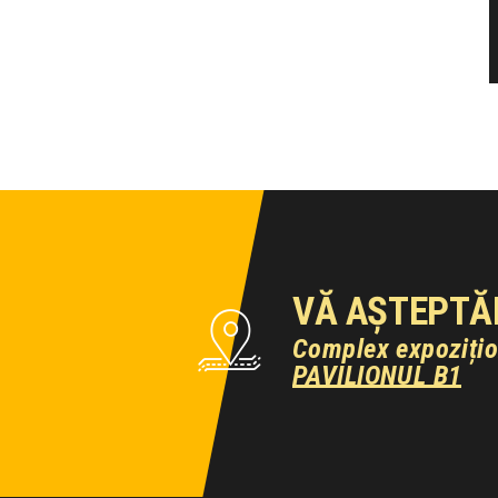
VĂ AȘTEPTĂ
Complex expoziți
PAVILIONUL B1