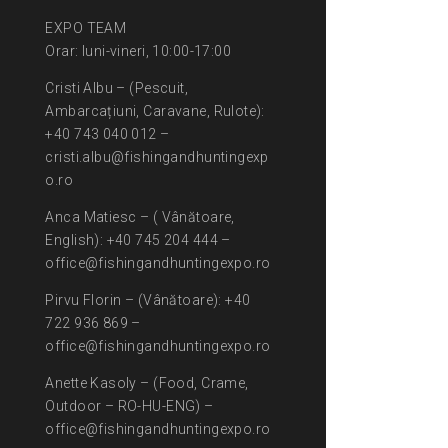
EXPO TEAM
Orar: luni-vineri, 10:00-17:00
Cristi Albu – (Pescuit,
Ambarcațiuni, Caravane, Rulote):
+40 743 040 012 –
cristi.albu@fishingandhuntingexp
o.ro
Anca Matiesc – ( Vânătoare,
English): +40 745 204 444 –
office@fishingandhuntingexpo.ro
Pirvu Florin – (Vânătoare): +40
722 936 869 –
office@fishingandhuntingexpo.ro
Anette Kasoly – (Food, Crame,
Outdoor – RO-HU-ENG) –
office@fishingandhuntingexpo.ro