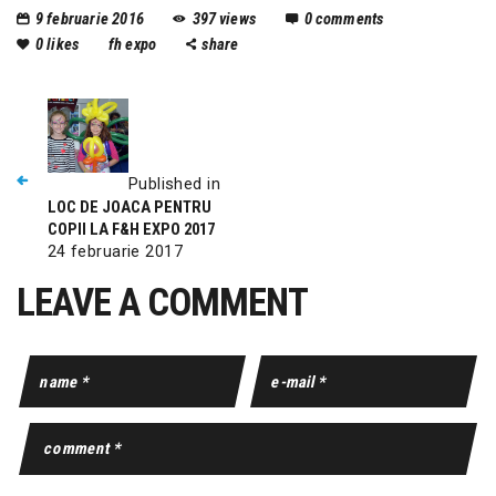
9 februarie 2016
397
views
0
comments
0
likes
fh expo
share
Published in
LOC DE JOACA PENTRU
COPII LA F&H EXPO 2017
24 februarie 2017
LEAVE A COMMENT