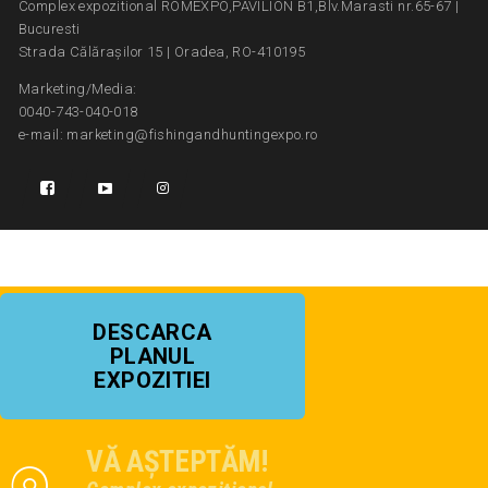
Complex expozitional ROMEXPO,PAVILION B1,Blv.Marasti nr.65-67 |
Bucuresti
Strada Călărașilor 15 | Oradea, RO-410195
Marketing/Media:
0040-743-040-018
e-mail: marketing@fishingandhuntingexpo.ro
DESCARCA
PLANUL
EXPOZITIEI
VĂ AȘTEPTĂM!