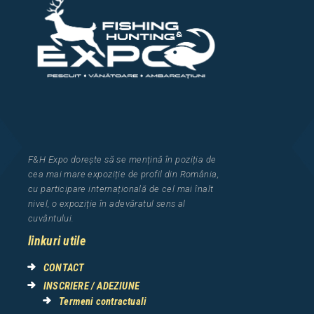
F&H Expo
dorește să se mențină în poziția de
cea
mai mar
e
expozi
ț
i
e
de profil din Rom
â
nia
,
cu participare interna
ț
ional
ă
de cel mai
î
nalt
nivel, o expozi
ț
ie
î
n adev
ă
ratul sens al
cuv
â
ntului.
linkuri utile
CONTACT
INSCRIERE / ADEZIUNE
Termeni contractuali