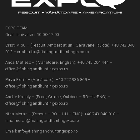
EXPO TEAM
Orar: luni-vineri, 10:00-17:00
Cristi Albu – (Pescuit, Ambarcațiuni, Caravane, Rulote): +40 743 040
012 – cristi.albu@fishingandhuntingexpo.ro
Anca Matiesc – ( Vânătoare, English): +40 745 204 444 –
office@fishingandhuntingexpo.ro
Pirvu Florin – (Vânătoare): +40 722 936 869 –
office@fishingandhuntingexpo.ro
Anette Kasoly – (Food, Crame, Outdoor – RO-HU-ENG) –
office@fishingandhuntingexpo.ro
Nina Morar – (Pescuit – RO – HU – ENG): +40 743 040 018 –
nina.morar@fishingandhuntingexpo.ro
Email: info@fishingandhuntingexpo.ro