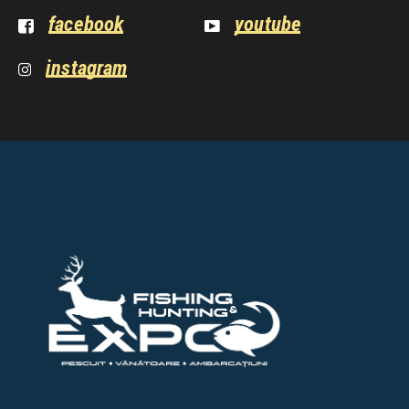
facebook
youtube
instagram