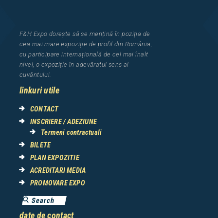
F&H Expo
dorește să se mențină în poziția de
cea
mai mar
e
expozi
ț
i
e
de profil din Rom
â
nia
,
cu participare interna
ț
ional
ă
de cel mai
î
nalt
nivel, o expozi
ț
ie
î
n adev
ă
ratul sens al
cuv
â
ntului.
linkuri utile
CONTACT
INSCRIERE / ADEZIUNE
Termeni contractuali
BILETE
PLAN EXPOZITIE
ACREDITARI MEDIA
PROMOVARE EXPO
date de contact