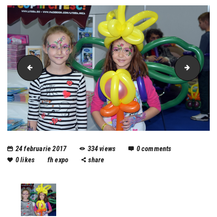
mascote minimax
locjoac
24 februarie 2017
334
views
0
comments
0
likes
fh expo
share