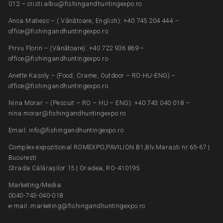
012 – cristi.albu@fishingandhuntingexpo.ro
Anca Matiesc – ( Vânătoare, English): +40 745 204 444 –
office@fishingandhuntingexpo.ro
Pirvu Florin – (Vânătoare): +40 722 936 869 –
office@fishingandhuntingexpo.ro
Anette Kasoly – (Food, Crame, Outdoor – RO-HU-ENG) –
office@fishingandhuntingexpo.ro
Nina Morar – (Pescuit – RO – HU – ENG): +40 743 040 018 –
nina.morar@fishingandhuntingexpo.ro
Email: info@fishingandhuntingexpo.ro
Complex expozitional ROMEXPO,PAVILION B1,Blv.Marasti nr.65-67 |
Bucuresti
Strada Călărașilor 15 | Oradea, RO-410195
Marketing/Media:
0040-743-040-018
e-mail: marketing@fishingandhuntingexpo.ro