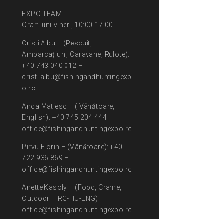
EXPO TEAM
Orar: luni-vineri, 10:00-17:00
Cristi Albu – (Pescuit,
Ambarcațiuni, Caravane, Rulote):
+40 743 040 012 –
cristi.albu@fishingandhuntingexp
o.ro
Anca Matiesc – ( Vânătoare,
English): +40 745 204 444 –
office@fishingandhuntingexpo.ro
Pirvu Florin – (Vânătoare): +40
722 936 869 –
office@fishingandhuntingexpo.ro
Anette Kasoly – (Food, Crame,
Outdoor – RO-HU-ENG) –
office@fishingandhuntingexpo.ro