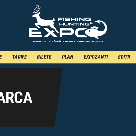
INFO
INSCRIERE
TARIFE
BILETE
E
TARIFE
BILETE
PLAN
EXPOZANTI
EDITII
PLAN
EXPOZANTI
EDITII
ARCA
CONTACT
EN