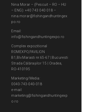
Nina Morar – (Pescuit – RO – HU
– ENG): +40 743 040 018 –
nina.morar@fishingandhuntingex
po.ro
Email:
info@fishingandhuntingexpo.ro
Complex expozitional
ROMEXPO,PAVILION
B1,Blv.Marasti nr.65-67 | Bucuresti
Strada Călărașilor 15 | Oradea,
RO-410195
Marketing/Media:
0040-743-040-018
e-mail:
marketing@fishingandhuntingexp
o.ro