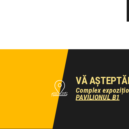
VĂ AȘTEPTĂ
Complex expoziți
PAVILIONUL B1