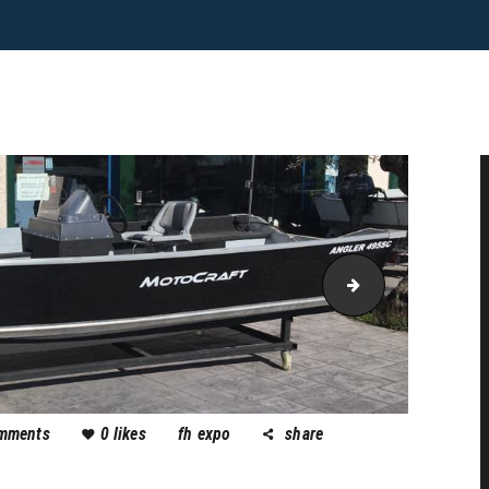
motocraft boat
mments
0
likes
fh expo
share