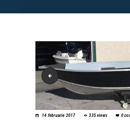
MotoCraft Boats
14 februarie 2017
335
views
0
co