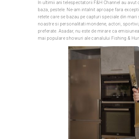
In ultimii ani telespectatorii F&H Channel au avut 
baza, pestele. Ne-am intalnit aproape fara excepti
retete care se bazau pe capturi speciale din mari
noastre si personalitati mondene, actori, sportivi,
preferate. Asadar, nu este de mirare ca emisiunea 
mai populare showuri ale canalului Fishing & Hun