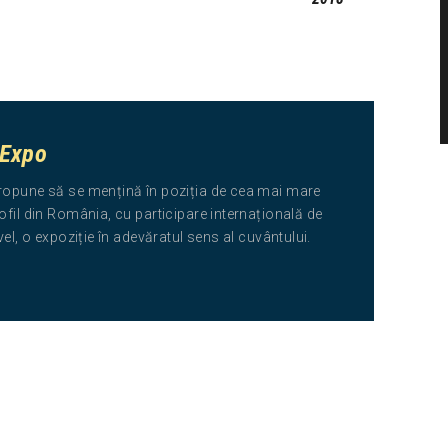
 Expo
ropune să se mențină în poziția de cea mai mare
ofil din România, cu participare internațională de
ivel, o expoziție în adevăratul sens al cuvântului.