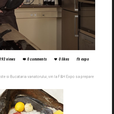
193
views
0
comments
0
likes
fh expo
peste si Bucataria vanatorului, vin la F&H Expo sa prepare