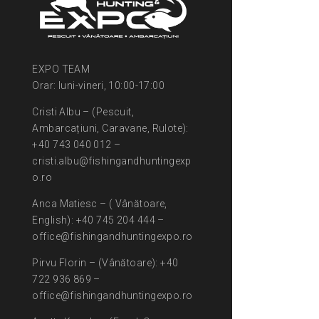
EXPO TEAM
Orar: luni-vineri, 10:00-17:00
Cristi Albu – (Pescuit,
Ambarcațiuni, Caravane, Rulote):
+40 743 040 012 –
cristi.albu@fishingandhuntingexp
o.ro
Anca Matiesc – ( Vânătoare,
English): +40 745 204 444 –
office@fishingandhuntingexpo.ro
Pirvu Florin – (Vânătoare): +40
722 936 869 –
office@fishingandhuntingexpo.ro