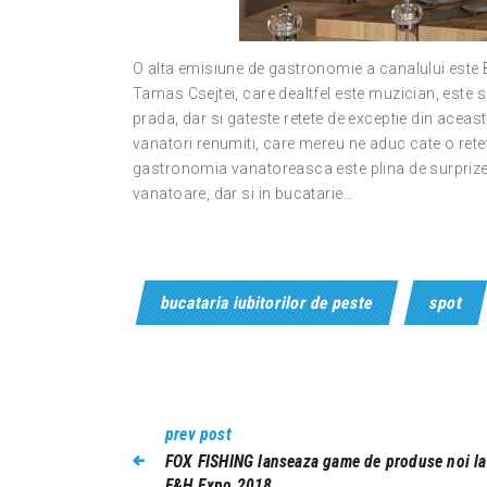
O alta emisiune de gastronomie a canalului este B
Tamas Csejtei, care dealtfel este muzician, este
prada, dar si gateste retete de exceptie din aceasta
vanatori renumiti, care mereu ne aduc cate o rete
gastronomia vanatoreasca este plina de surprize, 
vanatoare, dar si in bucatarie…
bucataria iubitorilor de peste
spot
prev post
FOX FISHING lanseaza game de produse noi la
F&H Expo 2018