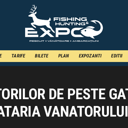
INFO
INSCRIERE
TARIFE
BILETE
PLAN
E
TARIFE
BILETE
PLAN
EXPOZANTI
EDITII
EXPOZANTI
EDITII
TORILOR DE PESTE G
CONTACT
EN
ATARIA VANATORULU