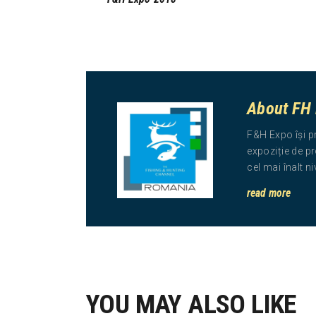
About FH
F&H Expo își p
expoziție de pr
cel mai înalt n
read more
YOU MAY ALSO LIKE