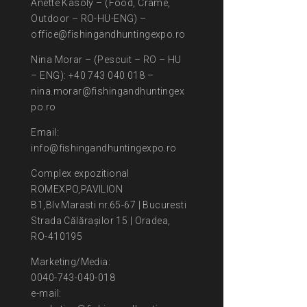
Anette Kasoly – (Food, Crame,
Outdoor – RO-HU-ENG) –
office@fishingandhuntingexpo.ro
Nina Morar – (Pescuit – RO – HU
– ENG): +40 743 040 018 –
nina.morar@fishingandhuntingex
po.ro
Email:
info@fishingandhuntingexpo.ro
Complex expozitional
ROMEXPO,PAVILION
B1,Blv.Marasti nr.65-67 | Bucuresti
Strada Călărașilor 15 | Oradea,
RO-410195
Marketing/Media:
0040-743-040-018
e-mail: