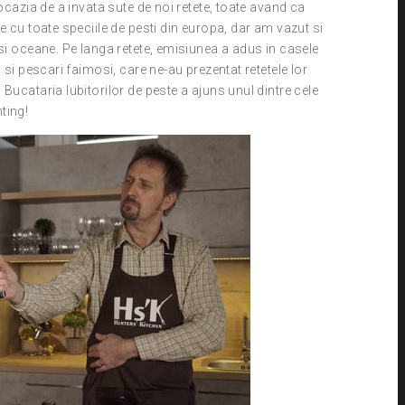
ocazia de a invata sute de noi retete, toate avand ca
e cu toate speciile de pesti din europa, dar am vazut si
 si oceane. Pe langa retete, emisiunea a adus in casele
 si pescari faimosi, care ne-au prezentat retetele lor
Bucataria Iubitorilor de peste a ajuns unul dintre cele
ting!