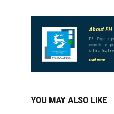
About FH
F&H Expo își p
expoziție de pr
cel mai înalt n
read more
YOU MAY ALSO LIKE