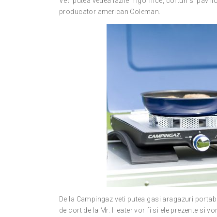
Veti putea vedea lazile frigorifice, corturi si pa
producator american Coleman.
De la Campingaz veti putea gasi aragazuri portabil
de cort de la Mr. Heater vor fi si ele prezente si vor