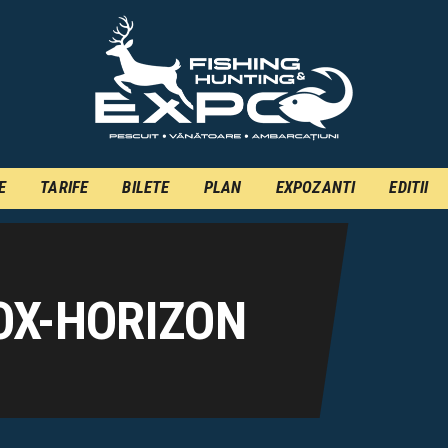
INFO
INSCRIERE
TARIFE
BILETE
E
TARIFE
BILETE
PLAN
EXPOZANTI
EDITII
PLAN
EXPOZANTI
EDITII
OX-HORIZON
CONTACT
EN