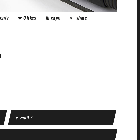
ents
0
likes
fh expo
share
I