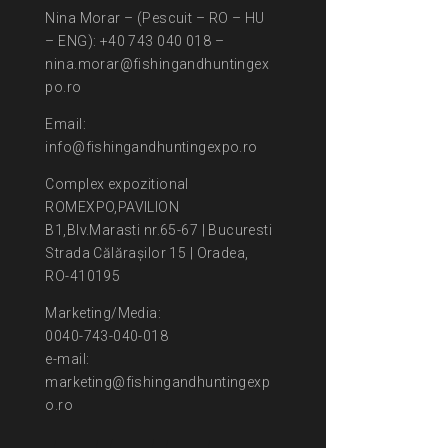
Nina Morar – (Pescuit – RO – HU
– ENG): +40 743 040 018 –
nina.morar@fishingandhuntingex
po.ro
Email:
info@fishingandhuntingexpo.ro
Complex expozitional
ROMEXPO,PAVILION
B1,Blv.Marasti nr.65-67 | Bucuresti
Strada Călărașilor 15 | Oradea,
RO-410195
Marketing/Media:
0040-743-040-018
e-mail:
marketing@fishingandhuntingexp
o.ro