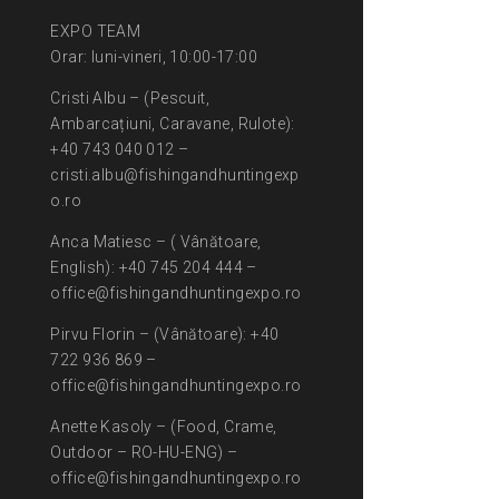
EXPO TEAM
Orar: luni-vineri, 10:00-17:00
Cristi Albu – (Pescuit,
Ambarcațiuni, Caravane, Rulote):
+40 743 040 012 –
cristi.albu@fishingandhuntingexp
o.ro
Anca Matiesc – ( Vânătoare,
English): +40 745 204 444 –
office@fishingandhuntingexpo.ro
Pirvu Florin – (Vânătoare): +40
722 936 869 –
office@fishingandhuntingexpo.ro
Anette Kasoly – (Food, Crame,
Outdoor – RO-HU-ENG) –
office@fishingandhuntingexpo.ro