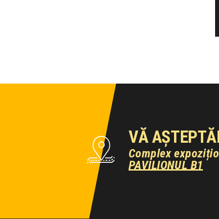
VĂ AȘTEPTĂ
Complex expoziți
PAVILIONUL B1