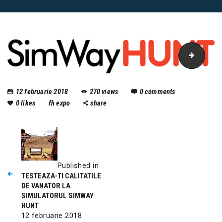
SimWay
12 februarie 2018
270
views
0
comments
0
likes
fh expo
share
Published in
TESTEAZA-TI CALITATILE
DE VANATOR LA
SIMULATORUL SIMWAY
HUNT
12 februarie 2018