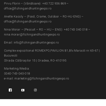
Pirvu Florin – (Vânătoare): +40 722 936 869 –
office@fishingandhuntingexpo.ro
Anette Kasoly – (Food, Crame, Outdoor – RO-HU-ENG) –
office@fishingandhuntingexpo.ro
Nina Morar – (Pescuit – RO – HU – ENG): +40 743 040 018 –
nina.morar@fishingandhuntingexpo.ro
Email: info@fishingandhuntingexpo.ro
Complex expozitional ROMEXPO,PAVILION B1,Blv.Marasti nr.65-67 |
Bucuresti
Strada Călărașilor 15 | Oradea, RO-410195
Marketing/Media:
0040-743-040-018
e-mail: marketing@fishingandhuntingexpo.ro