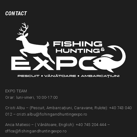
CONTACT
EXPO TEAM
Orar: luni-vineri, 10:00-17:00
Cristi Albu – (Pescuit, Ambarcațiuni, Caravane, Rulote): +40 743 040
012 – cristi.albu@fishingandhuntingexpo.ro
Anca Matiesc – ( Vânătoare, English): +40 745 204 444 –
office@fishingandhuntingexpo.ro