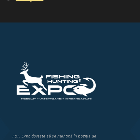
F&H Expo
dorește să se mențină în poziția de