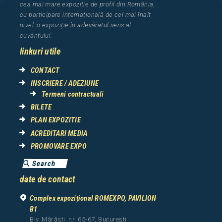
cea
mai mar
e
expozi
ț
i
e
de profil din Rom
â
nia
,
cu participare interna
ț
ional
ă
de cel mai
î
nalt
nivel, o expozi
ț
ie
î
n adev
ă
ratul sens al
cuv
â
ntului.
linkuri utile
CONTACT
INSCRIERE / ADEZIUNE
Termeni contractuali
BILETE
PLAN EXPOZITIE
ACREDITARI MEDIA
PROMOVARE EXPO
date de contact
Complex expozițional ROMEXPO, PAVILION
B1
Blv. Mărăști, nr. 65-67, București