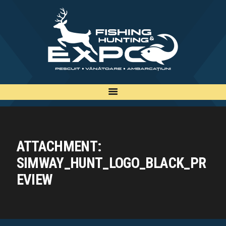
INFO
INSCRIERE
TARIFE
BILETE
PLAN
EXPOZANTI
ATTACHMENT:
EDITII
SIMWAY_HUNT_LOGO_BLACK_PR
CONTACT
EVIEW
EN