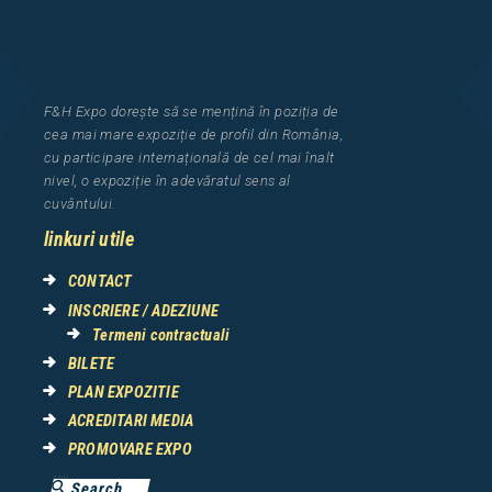
F&H Expo
dorește să se mențină în poziția de
cea
mai mar
e
expozi
ț
i
e
de profil din Rom
â
nia
,
cu participare interna
ț
ional
ă
de cel mai
î
nalt
nivel, o expozi
ț
ie
î
n adev
ă
ratul sens al
cuv
â
ntului.
linkuri utile
CONTACT
INSCRIERE / ADEZIUNE
Termeni contractuali
BILETE
PLAN EXPOZITIE
ACREDITARI MEDIA
PROMOVARE EXPO