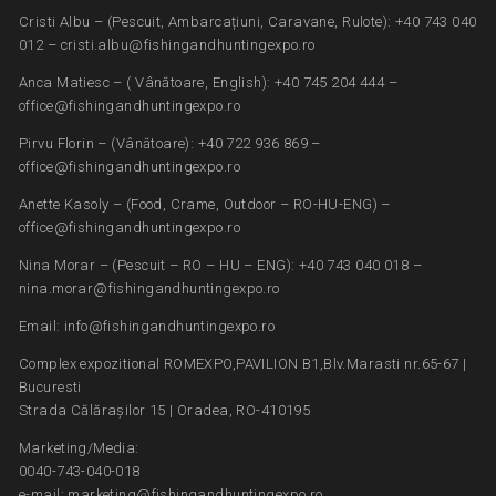
Cristi Albu – (Pescuit, Ambarcațiuni, Caravane, Rulote): +40 743 040
012 – cristi.albu@fishingandhuntingexpo.ro
Anca Matiesc – ( Vânătoare, English): +40 745 204 444 –
office@fishingandhuntingexpo.ro
Pirvu Florin – (Vânătoare): +40 722 936 869 –
office@fishingandhuntingexpo.ro
Anette Kasoly – (Food, Crame, Outdoor – RO-HU-ENG) –
office@fishingandhuntingexpo.ro
Nina Morar – (Pescuit – RO – HU – ENG): +40 743 040 018 –
nina.morar@fishingandhuntingexpo.ro
Email: info@fishingandhuntingexpo.ro
Complex expozitional ROMEXPO,PAVILION B1,Blv.Marasti nr.65-67 |
Bucuresti
Strada Călărașilor 15 | Oradea, RO-410195
Marketing/Media:
0040-743-040-018
e-mail: marketing@fishingandhuntingexpo.ro