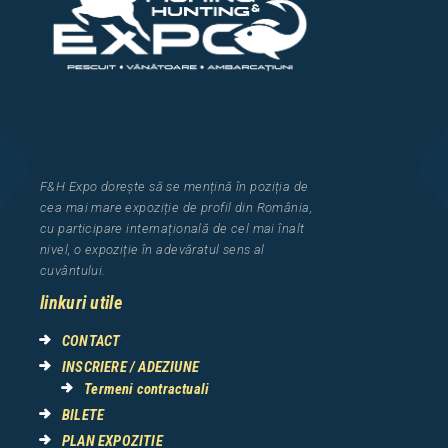
F&H Expo
dorește să se mențină în poziția de
cea
mai mar
e
expozi
ț
i
e
de profil din Rom
â
nia
,
cu participare interna
ț
ional
ă
de cel mai
î
nalt
nivel, o expozi
ț
ie
î
n adev
ă
ratul sens al
cuv
â
ntului.
linkuri utile
CONTACT
INSCRIERE / ADEZIUNE
Termeni contractuali
BILETE
PLAN EXPOZITIE