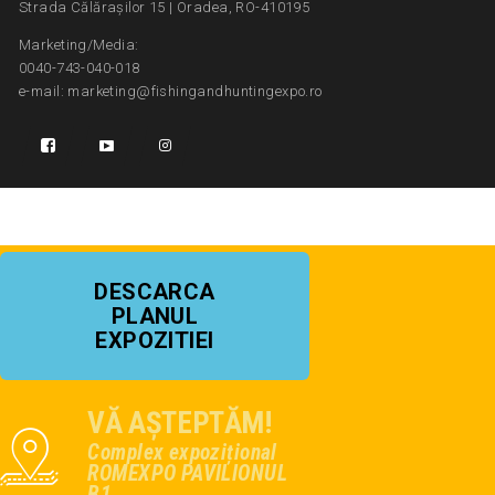
Strada Călărașilor 15 | Oradea, RO-410195
Marketing/Media:
0040-743-040-018
e-mail: marketing@fishingandhuntingexpo.ro
DESCARCA
PLANUL
EXPOZITIEI
VĂ AȘTEPTĂM!
Complex expozițional
ROMEXPO PAVILIONUL
B1