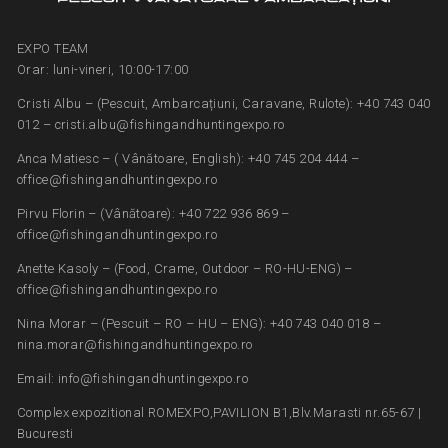
EXPO TEAM
Orar: luni-vineri, 10:00-17:00
Cristi Albu – (Pescuit, Ambarcațiuni, Caravane, Rulote): +40 743 040
012 – cristi.albu@fishingandhuntingexpo.ro
Anca Matiesc – ( Vânătoare, English): +40 745 204 444 –
office@fishingandhuntingexpo.ro
Pirvu Florin – (Vânătoare): +40 722 936 869 –
office@fishingandhuntingexpo.ro
Anette Kasoly – (Food, Crame, Outdoor – RO-HU-ENG) –
office@fishingandhuntingexpo.ro
Nina Morar – (Pescuit – RO – HU – ENG): +40 743 040 018 –
nina.morar@fishingandhuntingexpo.ro
Email: info@fishingandhuntingexpo.ro
Complex expozitional ROMEXPO,PAVILION B1,Blv.Marasti nr.65-67 |
Bucuresti