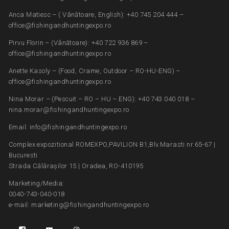
Anca Matiesc – ( Vânătoare, English): +40 745 204 444 –
office@fishingandhuntingexpo.ro
Pirvu Florin – (Vânătoare): +40 722 936 869 –
office@fishingandhuntingexpo.ro
Anette Kasoly – (Food, Crame, Outdoor – RO-HU-ENG) –
office@fishingandhuntingexpo.ro
Nina Morar – (Pescuit – RO – HU – ENG): +40 743 040 018 –
nina.morar@fishingandhuntingexpo.ro
Email: info@fishingandhuntingexpo.ro
Complex expozitional ROMEXPO,PAVILION B1,Blv.Marasti nr.65-67 |
Bucuresti
Strada Călărașilor 15 | Oradea, RO-410195
Marketing/Media:
0040-743-040-018
e-mail: marketing@fishingandhuntingexpo.ro