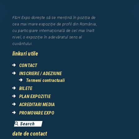
F&H Expo
dorește să se mențină în poziția de
cea
mai mar
e
expozi
ț
i
e
de profil din Rom
â
nia
,
cu participare interna
ț
ional
ă
de cel mai
î
nalt
nivel, o expozi
ț
ie
î
n adev
ă
ratul sens al
cuv
â
ntului.
linkuri utile
CONTACT
INSCRIERE / ADEZIUNE
Termeni contractuali
BILETE
PLAN EXPOZITIE
ACREDITARI MEDIA
PROMOVARE EXPO
date de contact