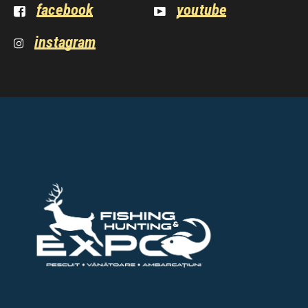
facebook
youtube
instagram