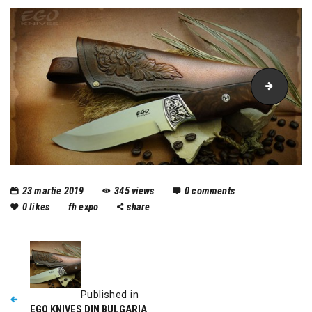
Mod_-_
23 martie 2019
345
views
0
comments
0
likes
fh expo
share
Published in
EGO KNIVES DIN BULGARIA