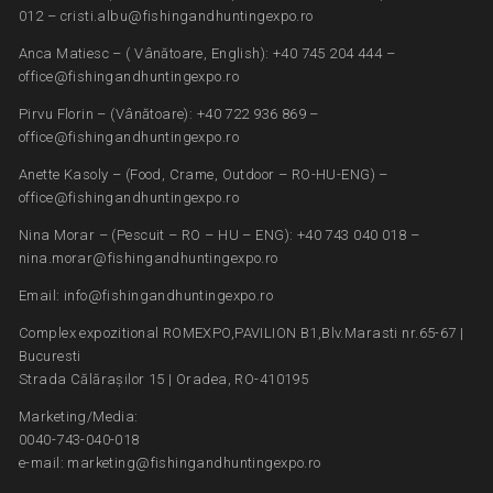
012 – cristi.albu@fishingandhuntingexpo.ro
Anca Matiesc – ( Vânătoare, English): +40 745 204 444 –
office@fishingandhuntingexpo.ro
Pirvu Florin – (Vânătoare): +40 722 936 869 –
office@fishingandhuntingexpo.ro
Anette Kasoly – (Food, Crame, Outdoor – RO-HU-ENG) –
office@fishingandhuntingexpo.ro
Nina Morar – (Pescuit – RO – HU – ENG): +40 743 040 018 –
nina.morar@fishingandhuntingexpo.ro
Email: info@fishingandhuntingexpo.ro
Complex expozitional ROMEXPO,PAVILION B1,Blv.Marasti nr.65-67 |
Bucuresti
Strada Călărașilor 15 | Oradea, RO-410195
Marketing/Media:
0040-743-040-018
e-mail: marketing@fishingandhuntingexpo.ro