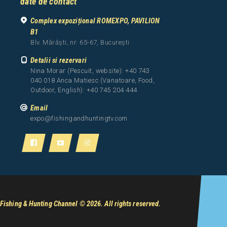
date de contact
Complex expozițional ROMEXPO, PAVILION
B1
Blv. Mărăști, nr. 65-67, București
Detalii si rezervari
Nina Morar (Pescuit, website): +40 743
040 018 Anca Matiesc (Vanatoare, Food,
Outdoor, English): +40 745 204 444
Email
expo@fishingandhuntingtv.com
Fishing & Hunting Channel
© 2026. All rights reserved.