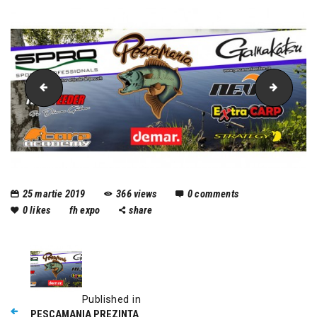
Pescamania
pescam
25 martie 2019
366
views
0
comments
0
likes
fh expo
share
Published in
PESCAMANIA PREZINTA