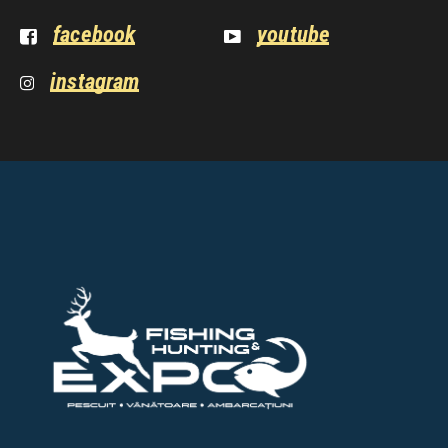
facebook
youtube
instagram