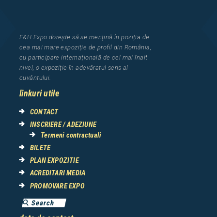
F&H Expo
dorește să se mențină în poziția de
cea
mai mar
e
expozi
ț
i
e
de profil din Rom
â
nia
,
cu participare interna
ț
ional
ă
de cel mai
î
nalt
nivel, o expozi
ț
ie
î
n adev
ă
ratul sens al
cuv
â
ntului.
linkuri utile
CONTACT
INSCRIERE / ADEZIUNE
Termeni contractuali
BILETE
PLAN EXPOZITIE
ACREDITARI MEDIA
PROMOVARE EXPO