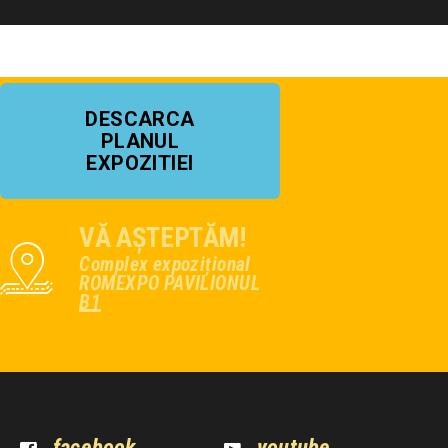
DESCARCA
PLANUL
EXPOZITIEI
VĂ AȘTEPTĂM!
Complex expozițional
ROMEXPO PAVILIONUL
B1
facebook
youtube