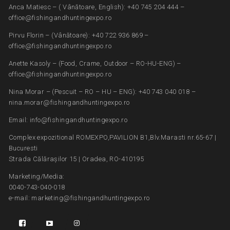
Anca Matiesc – ( Vânătoare, English): +40 745 204 444 –
office@fishingandhuntingexpo.ro
Pirvu Florin – (Vânătoare): +40 722 936 869 –
office@fishingandhuntingexpo.ro
Anette Kasoly – (Food, Crame, Outdoor – RO-HU-ENG) –
office@fishingandhuntingexpo.ro
Nina Morar – (Pescuit – RO – HU – ENG): +40 743 040 018 –
nina.morar@fishingandhuntingexpo.ro
Email: info@fishingandhuntingexpo.ro
Complex expozitional ROMEXPO,PAVILION B1,Blv.Marasti nr.65-67 |
Bucuresti
Strada Călărașilor 15 | Oradea, RO-410195
Marketing/Media:
0040-743-040-018
e-mail: marketing@fishingandhuntingexpo.ro