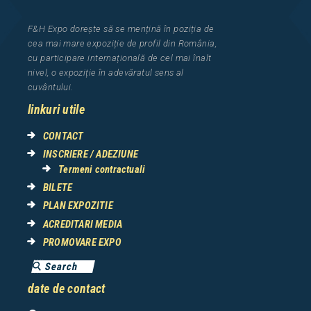
F&H Expo
dorește să se mențină în poziția de
cea
mai mar
e
expozi
ț
i
e
de profil din Rom
â
nia
,
cu participare interna
ț
ional
ă
de cel mai
î
nalt
nivel, o expozi
ț
ie
î
n adev
ă
ratul sens al
cuv
â
ntului.
linkuri utile
CONTACT
INSCRIERE / ADEZIUNE
Termeni contractuali
BILETE
PLAN EXPOZITIE
ACREDITARI MEDIA
PROMOVARE EXPO
date de contact