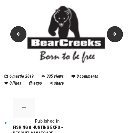
vanatoare
AKA
6 martie 2019
335
views
0
comments
0
likes
fh expo
share
Published in
FISHING & HUNTING EXPO –