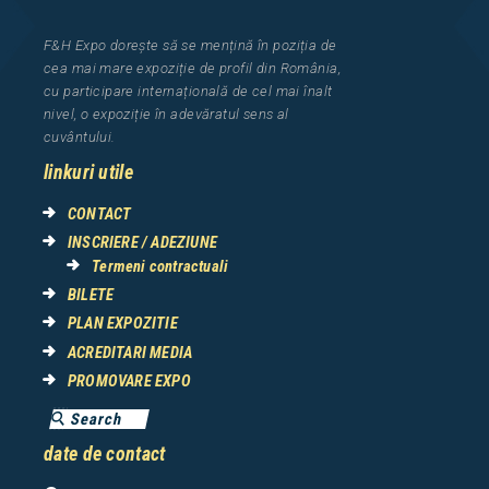
F&H Expo
dorește să se mențină în poziția de
cea
mai mar
e
expozi
ț
i
e
de profil din Rom
â
nia
,
cu participare interna
ț
ional
ă
de cel mai
î
nalt
nivel, o expozi
ț
ie
î
n adev
ă
ratul sens al
cuv
â
ntului.
linkuri utile
CONTACT
INSCRIERE / ADEZIUNE
Termeni contractuali
BILETE
PLAN EXPOZITIE
ACREDITARI MEDIA
PROMOVARE EXPO
date de contact