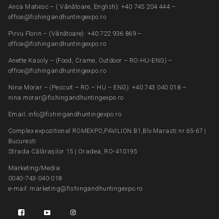
Anca Matiesc – ( Vânătoare, English): +40 745 204 444 –
office@fishingandhuntingexpo.ro
Pirvu Florin – (Vânătoare): +40 722 936 869 –
office@fishingandhuntingexpo.ro
Anette Kasoly – (Food, Crame, Outdoor – RO-HU-ENG) –
office@fishingandhuntingexpo.ro
Nina Morar – (Pescuit – RO – HU – ENG): +40 743 040 018 –
nina.morar@fishingandhuntingexpo.ro
Email: info@fishingandhuntingexpo.ro
Complex expozitional ROMEXPO,PAVILION B1,Blv.Marasti nr.65-67 |
Bucuresti
Strada Călărașilor 15 | Oradea, RO-410195
Marketing/Media:
0040-743-040-018
e-mail: marketing@fishingandhuntingexpo.ro