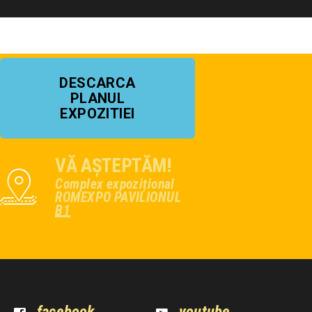
DESCARCA
PLANUL
EXPOZITIEI
VĂ AȘTEPTĂM!
Complex expozițional
ROMEXPO PAVILIONUL
B1
facebook
youtube