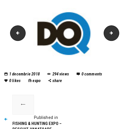
DIGI24
digifm
1 decembrie 2018
294
views
0
comments
0
likes
fh expo
share
Published in
FISHING & HUNTING EXPO –