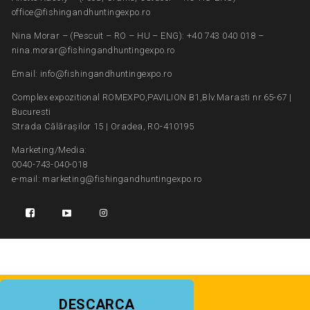
office@fishingandhuntingexpo.ro
Nina Morar – (Pescuit – RO – HU – ENG): +40 743 040 018 –
nina.morar@fishingandhuntingexpo.ro
Email: info@fishingandhuntingexpo.ro
Complex expozitional ROMEXPO,PAVILION B1,Blv.Marasti nr.65-67 |
Bucuresti
Strada Călărașilor 15 | Oradea, RO-410195
Marketing/Media:
0040-743-040-018
e-mail: marketing@fishingandhuntingexpo.ro
DESCARCA