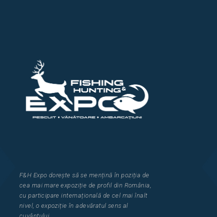
F&H Expo
dorește să se mențină în poziția de
cea
mai mar
e
expozi
ț
i
e
de profil din Rom
â
nia
,
cu participare interna
ț
ional
ă
de cel mai
î
nalt
nivel, o expozi
ț
ie
î
n adev
ă
ratul sens al
cuv
â
ntului.