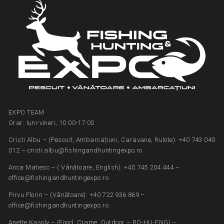
EXPO TEAM
Orar: luni-vineri, 10:00-17:00
Cristi Albu – (Pescuit, Ambarcațiuni, Caravane, Rulote): +40 743 040
012 – cristi.albu@fishingandhuntingexpo.ro
Anca Matiesc – ( Vânătoare, English): +40 745 204 444 –
office@fishingandhuntingexpo.ro
Pirvu Florin – (Vânătoare): +40 722 936 869 –
office@fishingandhuntingexpo.ro
Anette Kasoly – (Food, Crame, Outdoor – RO-HU-ENG) –