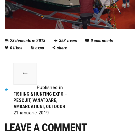
28 decembrie 2018
353
views
0
comments
0
likes
fh expo
share
Published in
FISHING & HUNTING EXPO –
PESCUIT, VANATOARE,
AMBARCATIUNI, OUTDOOR
21 ianuarie 2019
LEAVE A COMMENT